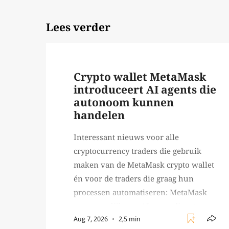
Lees verder
Crypto wallet MetaMask
introduceert AI agents die
autonoom kunnen
handelen
Interessant nieuws voor alle
cryptocurrency traders die gebruik
maken van de MetaMask crypto wallet
én voor de traders die graag hun
processen automatiseren: MetaMask
gaat namelijk een AI agent dienst
Aug 7, 2026
2,5 min
lanceren waarmee traders AI agents