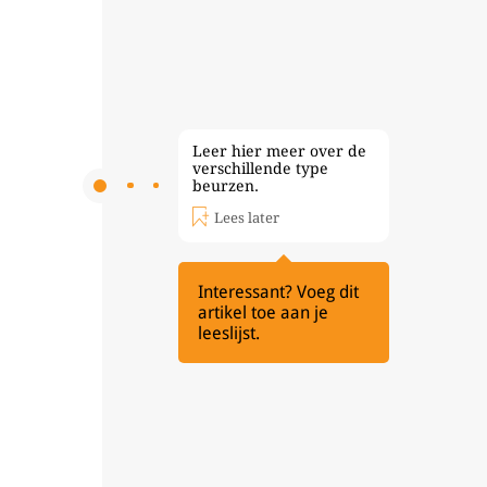
Leer hier meer over de
verschillende type
beurzen.
Lees later
Interessant? Voeg dit
artikel toe aan je
leeslijst.