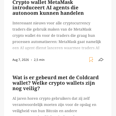
Crypto wallet MetaMask
introduceert AI agents die
autonoom kunnen handelen
Interessant nieuws voor alle cryptocurrency
traders die gebruik maken van de MetaMask
crypto wallet én voor de traders die graag hun
processen automatiseren: MetaMask gaat namelijk
een AI agent dienst lanceren waarmee traders AI
agents kunnen inzetten die on-chain werk
Aug 7, 2026
2,5 min
verrichten, zoals het daadwerkelijk uitvoeren van
trades en transacties. Met de mate van snelheid
waar […]
Wat is er gebeurd met de Coldcard
wallet? Welke crypto wallets zijn
nog veilig?
Al jaren horen crypto gebruikers dat zij zelf
verantwoordelijk moeten zijn voor de opslag en
veiligheid van hun Bitcoin en andere