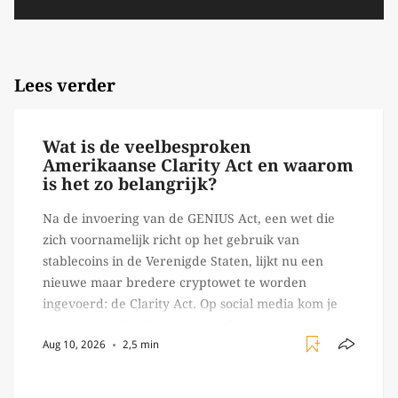
Lees verder
Wat is de veelbesproken
Amerikaanse Clarity Act en waarom
is het zo belangrijk?
Na de invoering van de GENIUS Act, een wet die
zich voornamelijk richt op het gebruik van
stablecoins in de Verenigde Staten, lijkt nu een
nieuwe maar bredere cryptowet te worden
ingevoerd: de Clarity Act. Op social media kom je
niet meer onder deze wet uit, dit vooral vanwege
Aug 10, 2026
2,5 min
de invloed die de wet zal […]