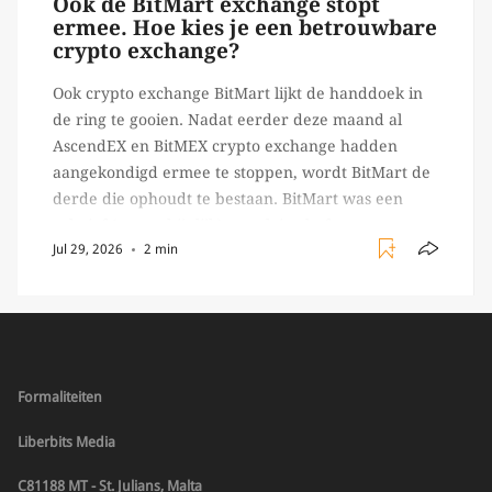
Ook de BitMart exchange stopt
ermee. Hoe kies je een betrouwbare
crypto exchange?
Ook crypto exchange BitMart lijkt de handdoek in
de ring te gooien. Nadat eerder deze maand al
AscendEX en BitMEX crypto exchange hadden
aangekondigd ermee te stoppen, wordt BitMart de
derde die ophoudt te bestaan. BitMart was een
relatief (ogenschijnlijk) populair platform waar
Jul 29, 2026
2 min
crypto handelaren terecht konden om te handelen
in USDT futures en op […]
Formaliteiten
Liberbits Media
C81188 MT - St. Julians, Malta