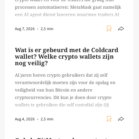
processen automatiseren: MetaMask gaat namelijk
een AI agent dienst lanceren waarmee traders AI
agents kunnen inzetten die on-chain werk
Aug 7, 2026
2,5 min
verrichten, zoals het daadwerkelijk uitvoeren van
trades en transacties. Met de mate van snelheid
waar […]
Wat is er gebeurd met de Coldcard
wallet? Welke crypto wallets zijn
nog veilig?
Al jaren horen crypto gebruikers dat zij zelf
verantwoordelijk moeten zijn voor de opslag en
veiligheid van hun Bitcoin en andere
cryptocurrencies. Dit kun je doen door crypto
wallets te gebruiken die self custodial zijn (jij
beheert zelf de sleutels/ wachtwoorden), zoals
Aug 4, 2026
2,5 min
Ledger of Trezor bijvoorbeeld. Echter, op 29 juli
begon toch een van de […]