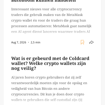
autonoom kunnen handelen
Interessant nieuws voor alle cryptocurrency
traders die gebruik maken van de MetaMask
crypto wallet én voor de traders die graag hun
processen automatiseren: MetaMask gaat namelijk
een AI agent dienst lanceren waarmee traders AI
agents kunnen inzetten die on-chain werk
Aug 7, 2026
2,5 min
verrichten, zoals het daadwerkelijk uitvoeren van
trades en transacties. Met de mate van snelheid
waar […]
Wat is er gebeurd met de Coldcard
wallet? Welke crypto wallets zijn
nog veilig?
Al jaren horen crypto gebruikers dat zij zelf
verantwoordelijk moeten zijn voor de opslag en
veiligheid van hun Bitcoin en andere
cryptocurrencies. Dit kun je doen door crypto
wallets te gebruiken die self custodial zijn (jij