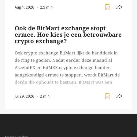
beheert zelf de sleutels/ wachtwoorden), zoals
Aug 4, 2026
2,5 min
Ledger of Trezor bijvoorbeeld. Echter, op 29 juli
begon toch een van de […]
Ook de BitMart exchange stopt
ermee. Hoe kies je een betrouwbare
crypto exchange?
Ook crypto exchange BitMart lijkt de handdoek in
de ring te gooien. Nadat eerder deze maand al
AscendEX en BitMEX crypto exchange hadden
aangekondigd ermee te stoppen, wordt BitMart de
derde die ophoudt te bestaan. BitMart was een
relatief (ogenschijnlijk) populair platform waar
Jul 29, 2026
2 min
crypto handelaren terecht konden om te handelen
in USDT futures en op […]