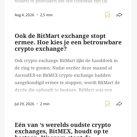
wallets te gebruiken die self custodial zijn (jij
beheert zelf de sleutels/ wachtwoorden), zoals
Aug 4, 2026
2,5 min
Ledger of Trezor bijvoorbeeld. Echter, op 29 juli
begon toch een van de […]
Ook de BitMart exchange stopt
ermee. Hoe kies je een betrouwbare
crypto exchange?
Ook crypto exchange BitMart lijkt de handdoek in
de ring te gooien. Nadat eerder deze maand al
AscendEX en BitMEX crypto exchange hadden
aangekondigd ermee te stoppen, wordt BitMart de
derde die ophoudt te bestaan. BitMart was een
relatief (ogenschijnlijk) populair platform waar
Jul 29, 2026
2 min
crypto handelaren terecht konden om te handelen
in USDT futures en op […]
Eén van ‘s werelds oudste crypto
exchanges, BitMEX, houdt op te