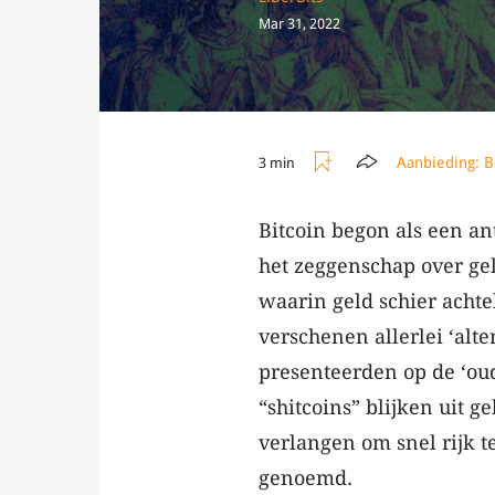
Mar 31, 2022
Aanbieding:
B
3 min
Bitcoin begon als een a
het zeggenschap over gel
waarin geld schier achte
verschenen allerlei ‘alte
presenteerden op de ‘ou
“shitcoins” blijken uit 
verlangen om snel rijk t
genoemd.