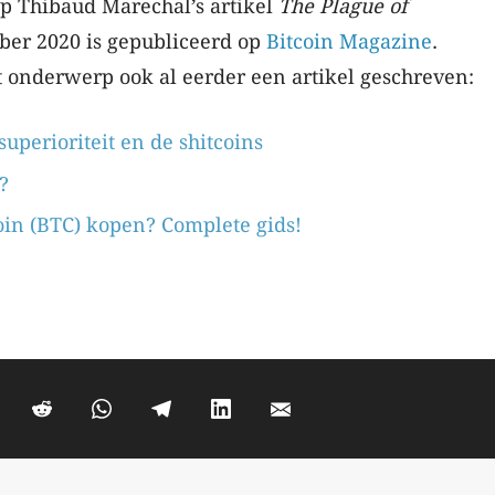
 op Thibaud Marechal’s artikel
The Plague of
ober 2020 is gepubliceerd op
Bitcoin Magazine
.
t onderwerp ook al eerder een artikel geschreven:
superioriteit en de shitcoins
?
in (BTC) kopen? Complete gids!