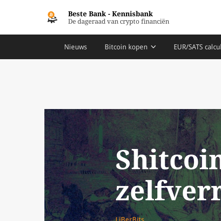
Beste Bank
-
Kennisbank
De dageraad van crypto financiën
Nieuws
Bitcoin kopen
EUR/SATS calcu
Shitcoi
zelfver
LiBerBits