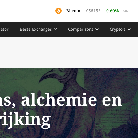
Bitcoin
€56152
0.60%
24h
lator
Beste Exchanges
Comparisons
Crypto's
ns, alchemie en
rijking