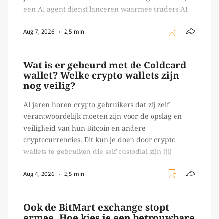
een AI agent dienst lanceren waarmee traders AI
agents kunnen inzetten die on-chain werk
Aug 7, 2026
2,5 min
verrichten, zoals het daadwerkelijk uitvoeren van
trades en transacties. Met de mate van snelheid
waar […]
Wat is er gebeurd met de Coldcard
wallet? Welke crypto wallets zijn
nog veilig?
Al jaren horen crypto gebruikers dat zij zelf
verantwoordelijk moeten zijn voor de opslag en
veiligheid van hun Bitcoin en andere
cryptocurrencies. Dit kun je doen door crypto
wallets te gebruiken die self custodial zijn (jij
beheert zelf de sleutels/ wachtwoorden), zoals
Aug 4, 2026
2,5 min
Ledger of Trezor bijvoorbeeld. Echter, op 29 juli
begon toch een van de […]
Ook de BitMart exchange stopt
ermee. Hoe kies je een betrouwbare