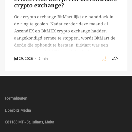
crypto exchange?
Ook crypto exchange BitMart lijkt de handdoek in
de ring te gooien. Nadat eerder deze maand al
AscendEX en BitMEX crypto exchange hadden
aangekondigd ermee te stoppen, wordt BitMart de
derde die ophoudt te bestaan. BitMart was een
relatief (ogenschijnlijk) populair platform waar
Jul 29, 2026
2 min
crypto handelaren terecht konden om te handelen
in USDT futures en op […]
Formaliteiten
Liberbits Media
C81188 MT - St. Julians, Malta