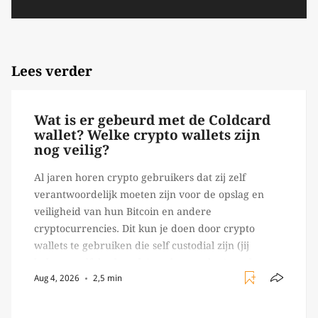
Lees verder
Wat is er gebeurd met de Coldcard
wallet? Welke crypto wallets zijn
nog veilig?
Al jaren horen crypto gebruikers dat zij zelf
verantwoordelijk moeten zijn voor de opslag en
veiligheid van hun Bitcoin en andere
cryptocurrencies. Dit kun je doen door crypto
wallets te gebruiken die self custodial zijn (jij
beheert zelf de sleutels/ wachtwoorden), zoals
Aug 4, 2026
2,5 min
Ledger of Trezor bijvoorbeeld. Echter, op 29 juli
begon toch een van de […]