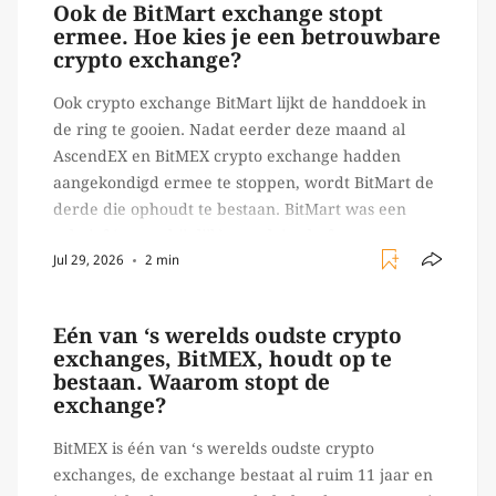
Ook de BitMart exchange stopt
ermee. Hoe kies je een betrouwbare
crypto exchange?
Ook crypto exchange BitMart lijkt de handdoek in
de ring te gooien. Nadat eerder deze maand al
AscendEX en BitMEX crypto exchange hadden
aangekondigd ermee te stoppen, wordt BitMart de
derde die ophoudt te bestaan. BitMart was een
relatief (ogenschijnlijk) populair platform waar
Jul 29, 2026
2 min
crypto handelaren terecht konden om te handelen
in USDT futures en op […]
Eén van ‘s werelds oudste crypto
exchanges, BitMEX, houdt op te
bestaan. Waarom stopt de
exchange?
BitMEX is één van ‘s werelds oudste crypto
exchanges, de exchange bestaat al ruim 11 jaar en