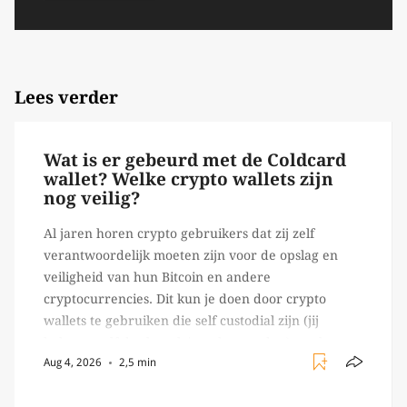
Lees verder
Wat is er gebeurd met de Coldcard
wallet? Welke crypto wallets zijn
nog veilig?
Al jaren horen crypto gebruikers dat zij zelf
verantwoordelijk moeten zijn voor de opslag en
veiligheid van hun Bitcoin en andere
cryptocurrencies. Dit kun je doen door crypto
wallets te gebruiken die self custodial zijn (jij
beheert zelf de sleutels/ wachtwoorden), zoals
Aug 4, 2026
2,5 min
Ledger of Trezor bijvoorbeeld. Echter, op 29 juli
begon toch een van de […]