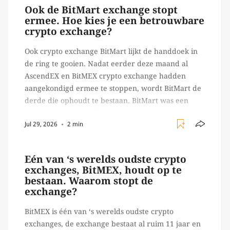
Ook de BitMart exchange stopt
ermee. Hoe kies je een betrouwbare
crypto exchange?
Ook crypto exchange BitMart lijkt de handdoek in
de ring te gooien. Nadat eerder deze maand al
AscendEX en BitMEX crypto exchange hadden
aangekondigd ermee te stoppen, wordt BitMart de
derde die ophoudt te bestaan. BitMart was een
relatief (ogenschijnlijk) populair platform waar
Jul 29, 2026
2 min
crypto handelaren terecht konden om te handelen
in USDT futures en op […]
Eén van ‘s werelds oudste crypto
exchanges, BitMEX, houdt op te
bestaan. Waarom stopt de
exchange?
BitMEX is één van ‘s werelds oudste crypto
exchanges, de exchange bestaat al ruim 11 jaar en