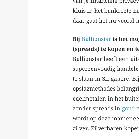
van je financiële privac
kluis in het bankroete Eu
daar gaat het nu vooral n
Bij
Bullionstar
is het mo
(spreads) te kopen en t
Bullionstar heeft een ui
supereenvoudig handelen
te slaan in Singapore. Bi
opslagmethodes belangrij
edelmetalen in het buiten
zonder spreads in
goud
wordt op deze manier een
zilver. Zilverbaren kope