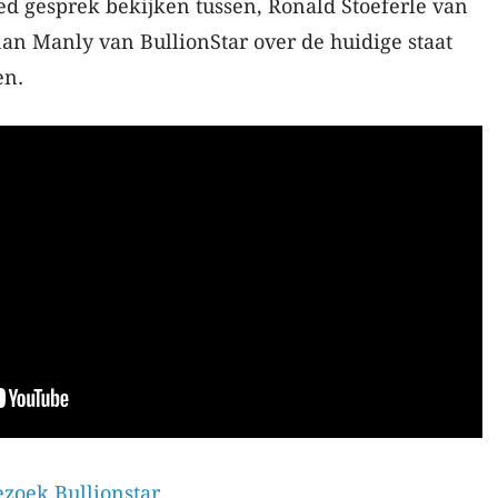
ed gesprek bekijken tussen, Ronald Stoeferle van
 Manly van BullionStar over de huidige staat
en.
zoek Bullionstar