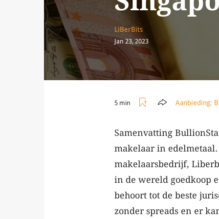
Singapo
LiBerBits
Jan 23, 2023
Aanbieding:
B
5 min
Samenvatting BullionSta
makelaar in edelmetaal.
makelaarsbedrijf, Liberb
in de wereld goedkoop e
behoort tot de beste jur
zonder spreads en er kan