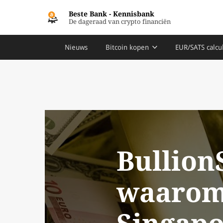
Beste Bank
-
Kennisbank
De dageraad van crypto financiën
Nieuws
Bitcoin kopen
EUR/SATS calcu
Bullion
waarom 