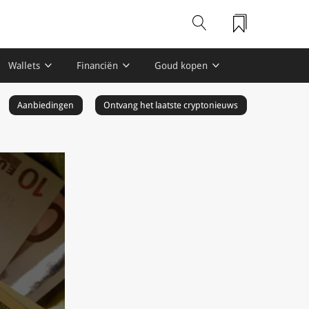
Wallets
Financiën
Goud kopen
Aanbiedingen
Ontvang het laatste cryptonieuws