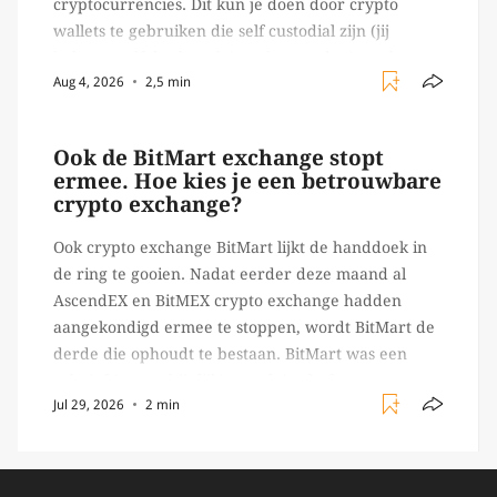
cryptocurrencies. Dit kun je doen door crypto
wallets te gebruiken die self custodial zijn (jij
beheert zelf de sleutels/ wachtwoorden), zoals
Aug 4, 2026
2,5 min
Ledger of Trezor bijvoorbeeld. Echter, op 29 juli
begon toch een van de […]
Ook de BitMart exchange stopt
ermee. Hoe kies je een betrouwbare
crypto exchange?
Ook crypto exchange BitMart lijkt de handdoek in
de ring te gooien. Nadat eerder deze maand al
AscendEX en BitMEX crypto exchange hadden
aangekondigd ermee te stoppen, wordt BitMart de
derde die ophoudt te bestaan. BitMart was een
relatief (ogenschijnlijk) populair platform waar
Jul 29, 2026
2 min
crypto handelaren terecht konden om te handelen
in USDT futures en op […]