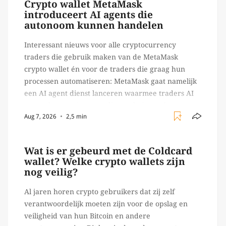
Crypto wallet MetaMask
introduceert AI agents die
autonoom kunnen handelen
Interessant nieuws voor alle cryptocurrency
traders die gebruik maken van de MetaMask
crypto wallet én voor de traders die graag hun
processen automatiseren: MetaMask gaat namelijk
een AI agent dienst lanceren waarmee traders AI
agents kunnen inzetten die on-chain werk
Aug 7, 2026
2,5 min
verrichten, zoals het daadwerkelijk uitvoeren van
trades en transacties. Met de mate van snelheid
waar […]
Wat is er gebeurd met de Coldcard
wallet? Welke crypto wallets zijn
nog veilig?
Al jaren horen crypto gebruikers dat zij zelf
verantwoordelijk moeten zijn voor de opslag en
veiligheid van hun Bitcoin en andere