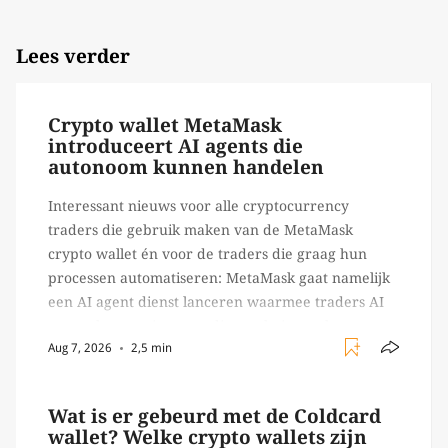
Lees verder
Crypto wallet MetaMask
introduceert AI agents die
autonoom kunnen handelen
Interessant nieuws voor alle cryptocurrency
traders die gebruik maken van de MetaMask
crypto wallet én voor de traders die graag hun
processen automatiseren: MetaMask gaat namelijk
een AI agent dienst lanceren waarmee traders AI
agents kunnen inzetten die on-chain werk
Aug 7, 2026
2,5 min
verrichten, zoals het daadwerkelijk uitvoeren van
trades en transacties. Met de mate van snelheid
waar […]
Wat is er gebeurd met de Coldcard
wallet? Welke crypto wallets zijn