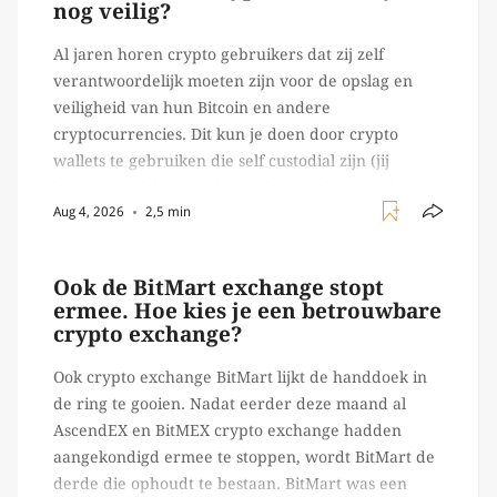
nog veilig?
Al jaren horen crypto gebruikers dat zij zelf
verantwoordelijk moeten zijn voor de opslag en
veiligheid van hun Bitcoin en andere
cryptocurrencies. Dit kun je doen door crypto
wallets te gebruiken die self custodial zijn (jij
beheert zelf de sleutels/ wachtwoorden), zoals
Aug 4, 2026
2,5 min
Ledger of Trezor bijvoorbeeld. Echter, op 29 juli
begon toch een van de […]
Ook de BitMart exchange stopt
ermee. Hoe kies je een betrouwbare
crypto exchange?
Ook crypto exchange BitMart lijkt de handdoek in
de ring te gooien. Nadat eerder deze maand al
AscendEX en BitMEX crypto exchange hadden
aangekondigd ermee te stoppen, wordt BitMart de
derde die ophoudt te bestaan. BitMart was een