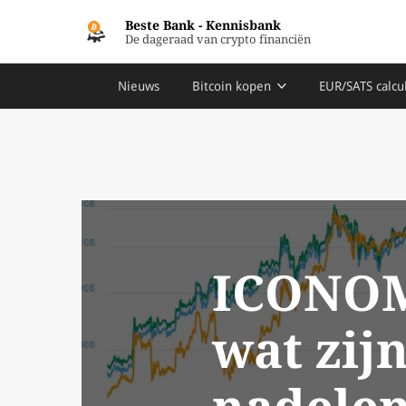
Beste Bank
-
Kennisbank
De dageraad van crypto financiën
Nieuws
Bitcoin kopen
EUR/SATS calcu
ICONOM
wat zij