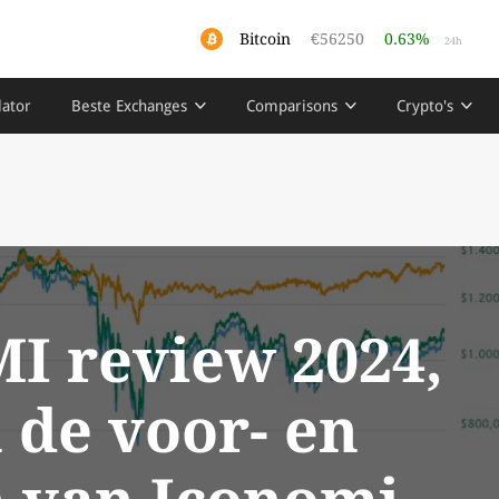
Bitcoin
€56250
0.63%
24h
lator
Beste Exchanges
Comparisons
Crypto's
I review 2024,
n de voor- en