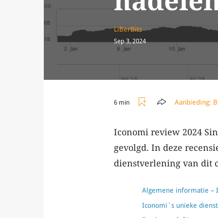
nadelen
LiBerBits
Sep 3, 2024
Aanbieding:
B
6 min
Iconomi review 2024 Si
gevolgd. In deze recens
dienstverlening van dit 
Algemene informatie – 
Iconomi´s unieke dienst