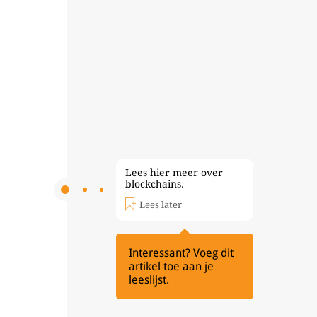
Lees hier meer over
blockchains.
Lees later
Interessant? Voeg dit
artikel toe aan je
leeslijst.