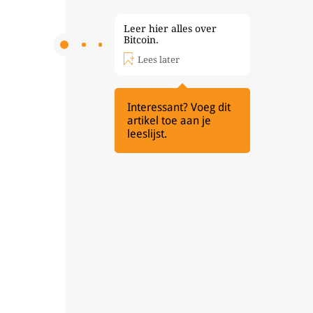
Leer hier alles over
Bitcoin.
Lees later
Interessant? Voeg dit
artikel toe aan je
leeslijst.