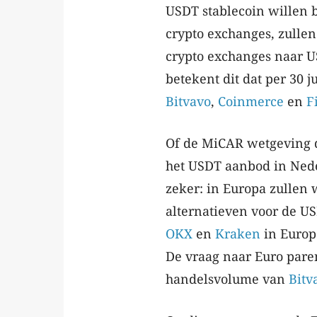
USDT stablecoin willen 
crypto exchanges, zullen
crypto exchanges naar US
betekent dit dat per 30
Bitvavo
,
Coinmerce
en
F
Of de MiCAR wetgeving d
het USDT aanbod in Neder
zeker: in Europa zullen 
alternatieven voor de U
OKX
en
Kraken
in Europ
De vraag naar Euro paren i
handelsvolume van
Bitv