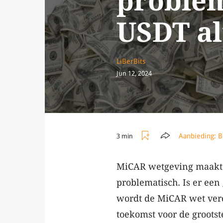
problem
USDT al
LiBerBits
Jun 12, 2024
Aanbieding:
B
3 min
MiCAR wetgeving maakt 
problematisch. Is er een
wordt de MiCAR wet verd
toekomst voor de grootst