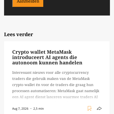
Aanmelden
Lees verder
Crypto wallet MetaMask
introduceert AI agents die
autonoom kunnen handelen
Interessant nieuws voor alle cryptocurrency
traders die gebruik maken van de MetaMask
crypto wallet én voor de traders die graag hun
processen automatiseren: MetaMask gaat namelijk
een AI agent dienst lanceren waarmee traders AI
agents kunnen inzetten die on-chain werk
Aug 7, 2026
2,5 min
verrichten, zoals het daadwerkelijk uitvoeren van