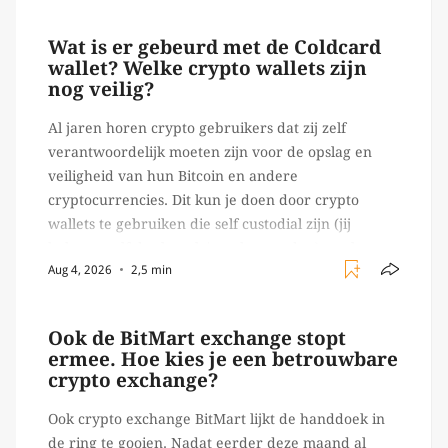
trades en transacties. Met de mate van snelheid
waar […]
Wat is er gebeurd met de Coldcard
wallet? Welke crypto wallets zijn
nog veilig?
Al jaren horen crypto gebruikers dat zij zelf
verantwoordelijk moeten zijn voor de opslag en
veiligheid van hun Bitcoin en andere
cryptocurrencies. Dit kun je doen door crypto
wallets te gebruiken die self custodial zijn (jij
beheert zelf de sleutels/ wachtwoorden), zoals
Aug 4, 2026
2,5 min
Ledger of Trezor bijvoorbeeld. Echter, op 29 juli
begon toch een van de […]
Ook de BitMart exchange stopt
ermee. Hoe kies je een betrouwbare
crypto exchange?
Ook crypto exchange BitMart lijkt de handdoek in
de ring te gooien. Nadat eerder deze maand al