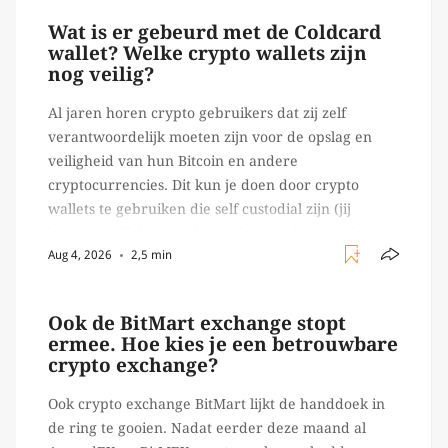
waar […]
Wat is er gebeurd met de Coldcard
wallet? Welke crypto wallets zijn
nog veilig?
Al jaren horen crypto gebruikers dat zij zelf
verantwoordelijk moeten zijn voor de opslag en
veiligheid van hun Bitcoin en andere
cryptocurrencies. Dit kun je doen door crypto
wallets te gebruiken die self custodial zijn (jij
beheert zelf de sleutels/ wachtwoorden), zoals
Aug 4, 2026
2,5 min
Ledger of Trezor bijvoorbeeld. Echter, op 29 juli
begon toch een van de […]
Ook de BitMart exchange stopt
ermee. Hoe kies je een betrouwbare
crypto exchange?
Ook crypto exchange BitMart lijkt de handdoek in
de ring te gooien. Nadat eerder deze maand al