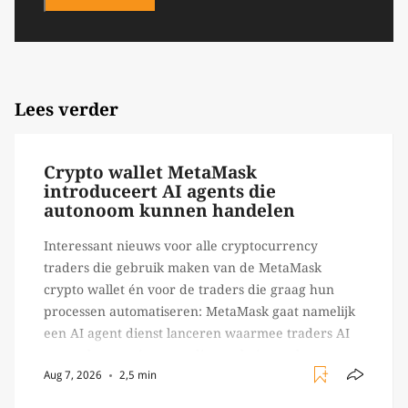
Lees verder
Crypto wallet MetaMask
introduceert AI agents die
autonoom kunnen handelen
Interessant nieuws voor alle cryptocurrency
traders die gebruik maken van de MetaMask
crypto wallet én voor de traders die graag hun
processen automatiseren: MetaMask gaat namelijk
een AI agent dienst lanceren waarmee traders AI
agents kunnen inzetten die on-chain werk
Aug 7, 2026
2,5 min
verrichten, zoals het daadwerkelijk uitvoeren van
trades en transacties. Met de mate van snelheid