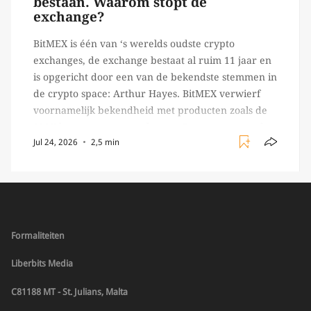
bestaan. Waarom stopt de
exchange?
BitMEX is één van ‘s werelds oudste crypto
exchanges, de exchange bestaat al ruim 11 jaar en
is opgericht door een van de bekendste stemmen in
de crypto space: Arthur Hayes. BitMEX verwierf
voornamelijk bekendheid met producten zoals de
100X leverage perpetual swap. Daarnaast staat de
Jul 24, 2026
2,5 min
exchange vooral bekend om het brede aanbod in
crypto […]
Formaliteiten
Liberbits Media
C81188 MT - St. Julians, Malta