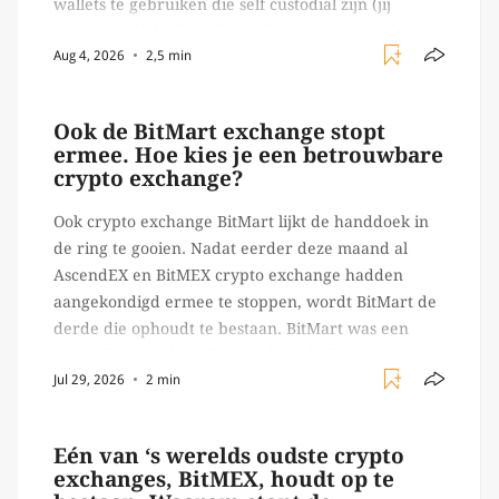
wallets te gebruiken die self custodial zijn (jij
beheert zelf de sleutels/ wachtwoorden), zoals
Aug 4, 2026
2,5 min
Ledger of Trezor bijvoorbeeld. Echter, op 29 juli
begon toch een van de […]
Ook de BitMart exchange stopt
ermee. Hoe kies je een betrouwbare
crypto exchange?
Ook crypto exchange BitMart lijkt de handdoek in
de ring te gooien. Nadat eerder deze maand al
AscendEX en BitMEX crypto exchange hadden
aangekondigd ermee te stoppen, wordt BitMart de
derde die ophoudt te bestaan. BitMart was een
relatief (ogenschijnlijk) populair platform waar
Jul 29, 2026
2 min
crypto handelaren terecht konden om te handelen
in USDT futures en op […]
Eén van ‘s werelds oudste crypto
exchanges, BitMEX, houdt op te