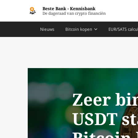
Beste Bank
-
Kennisbank
De dageraad van crypto financiën
Nieuws
Bitcoin kopen
EUR/SATS calcu
Zeer bi
USDT st