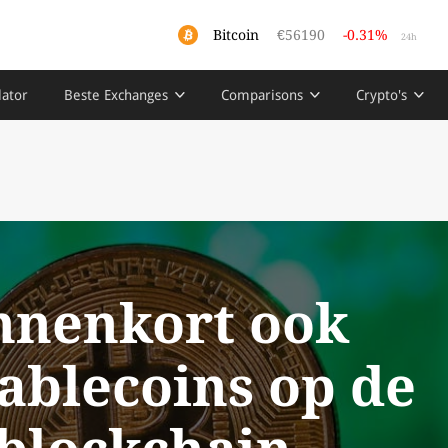
Bitcoin
€56190
-0.31%
24h
lator
Beste Exchanges
Comparisons
Crypto's
nnenkort ook
ablecoins op de