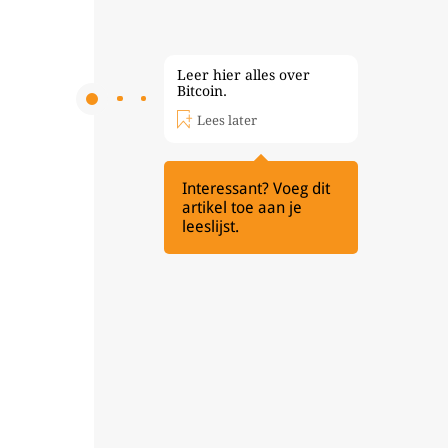
Leer hier alles over
Bitcoin.
Lees later
Interessant? Voeg dit
artikel toe aan je
leeslijst.