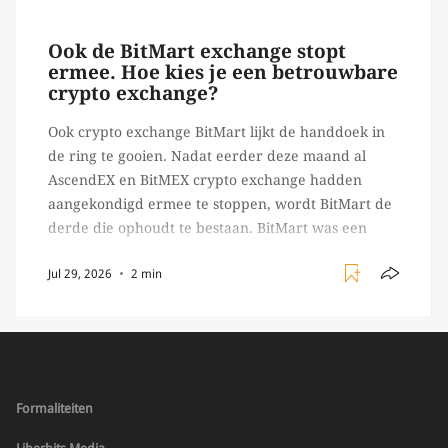
begon toch een van de […]
Ook de BitMart exchange stopt
ermee. Hoe kies je een betrouwbare
crypto exchange?
Ook crypto exchange BitMart lijkt de handdoek in
de ring te gooien. Nadat eerder deze maand al
AscendEX en BitMEX crypto exchange hadden
aangekondigd ermee te stoppen, wordt BitMart de
derde die ophoudt te bestaan. BitMart was een
relatief (ogenschijnlijk) populair platform waar
Jul 29, 2026
2 min
crypto handelaren terecht konden om te handelen
in USDT futures en op […]
Formaliteiten