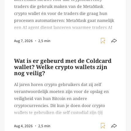
traders die gebruik maken van de MetaMask
crypto wallet én voor de traders die graag hun
processen automatiseren: MetaMask gaat namelijk
een AI agent dienst lanceren waarmee traders AI
agents kunnen inzetten die on-chain werk
Aug 7, 2026
2,5 min
verrichten, zoals het daadwerkelijk uitvoeren van
trades en transacties. Met de mate van snelheid
waar […]
Wat is er gebeurd met de Coldcard
wallet? Welke crypto wallets zijn
nog veilig?
Al jaren horen crypto gebruikers dat zij zelf
verantwoordelijk moeten zijn voor de opslag en
veiligheid van hun Bitcoin en andere
cryptocurrencies. Dit kun je doen door crypto
wallets te gebruiken die self custodial zijn (jij
beheert zelf de sleutels/ wachtwoorden), zoals
Aug 4, 2026
2,5 min
Ledger of Trezor bijvoorbeeld. Echter, op 29 juli