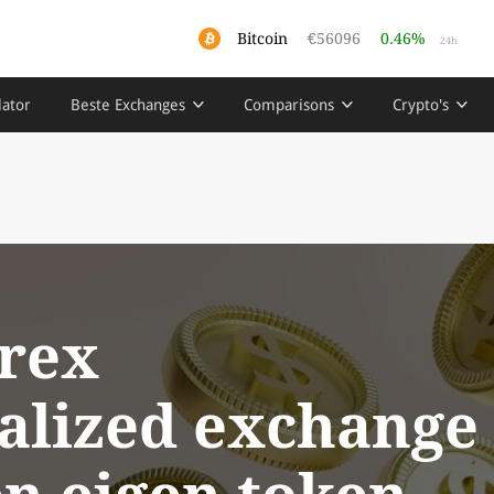
Bitcoin
€56096
0.46%
24h
lator
Beste Exchanges
Comparisons
Crypto's
rex
alized exchange