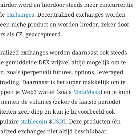
lairder werd en hierdoor steeds meer concurrentie
rde
exchanges
. Decentralized exchanges worden
een niche product en worden breder, zeker door
s als CZ, geaccepteerd.
ralized exchanges worden daarnaast ook steeds
 de gemiddelde DEX vrijwel altijd mogelijk om te
n, zoals (perpetual) futures, options, leveraged
 trading. Daarnaast is het super makkelijk om te
oppelt je Web3 wallet (zoals
MetaMask
) en je kunt
t nemen de volumes (zeker de laatste periode)
iteiten zeer diep en kun je bijvoorbeeld ook
opulaire
stablecoin
$
USDT
. Deze producten (én
tralized exchanges niet altijd beschikbaar.