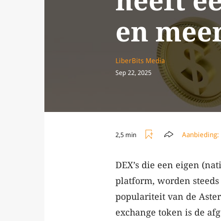
heeft e
en mee
LiberBits Media
Sep 22, 2025
Aanbieding:
2,5 min
DEX’s die een eigen (na
platform, worden steeds
populariteit van de Aste
exchange token is de af