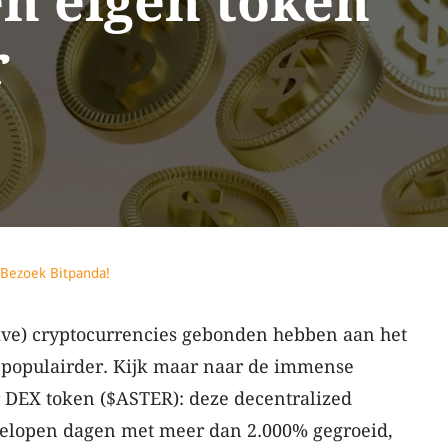
en eigen token
r
Bezoek Bitpanda!
tive) cryptocurrencies gebonden hebben aan het
 populairder. Kijk maar naar de immense
r DEX token ($ASTER): deze decentralized
gelopen dagen met meer dan 2.000% gegroeid,