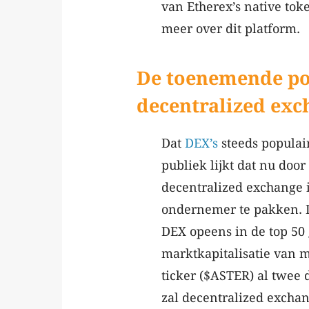
van Etherex’s native tok
meer over dit platform.
De toenemende pop
decentralized exc
Dat
DEX’s
steeds populair
publiek lijkt dat nu door
decentralized exchange i
ondernemer te pakken. D
DEX opeens in de top 50
marktkapitalisatie van ma
ticker ($ASTER) al twee
zal decentralized excha