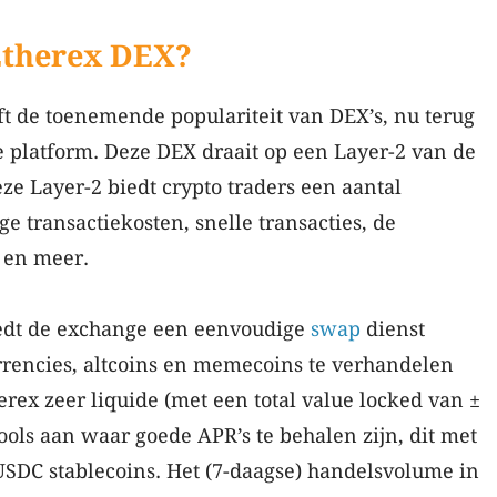
Etherex DEX?
ft de toenemende populariteit van DEX’s, nu terug
e platform. Deze DEX draait op een Layer-2 van de
ze Layer-2 biedt crypto traders een aantal
e transactiekosten, snelle transacties, de
m en meer.
iedt de exchange een eenvoudige
swap
dienst
rrencies, altcoins en memecoins te verhandelen
erex zeer liquide (met een total value locked van ±
pools aan waar goede APR’s te behalen zijn, dit met
SDC stablecoins. Het (7-daagse) handelsvolume in