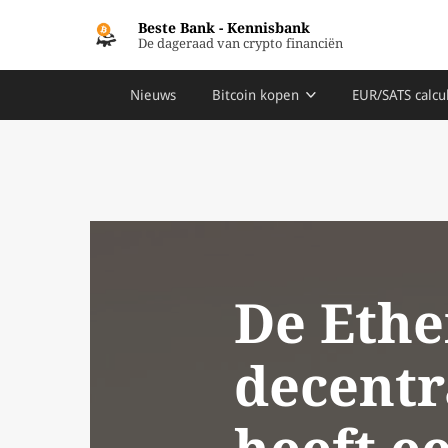
Beste Bank
-
Kennisbank
De dageraad van crypto financiën
Nieuws
Bitcoin kopen
EUR/SATS calcu
De Ethe
decentr