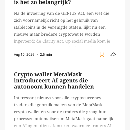
is het zo belangrijk?
Na de invoering van de GENIUS Act, een wet die
zich voornamelijk richt op het gebruik van
stablecoins in de Verenigde Staten, lijkt nu een
nieuwe maar bredere cryptowet te worden
ingevoerd: de Clarity Act. Op social media kom je
niet meer onder deze wet uit, dit vooral vanwege
Aug 10, 2026
2,5 min
de invloed die de wet zal […]
Crypto wallet MetaMask
introduceert AI agents die
autonoom kunnen handelen
Interessant nieuws voor alle cryptocurrency
traders die gebruik maken van de MetaMask
crypto wallet én voor de traders die graag hun
processen automatiseren: MetaMask gaat namelijk
een AI agent dienst lanceren waarmee traders AI