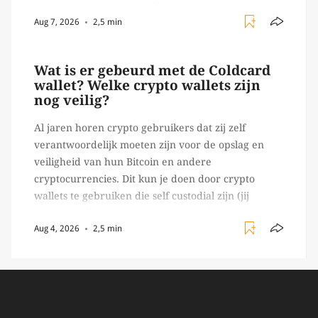
agents kunnen inzetten die on-chain werk
Aug 7, 2026
2,5 min
verrichten, zoals het daadwerkelijk uitvoeren van
trades en transacties. Met de mate van snelheid
waar […]
Wat is er gebeurd met de Coldcard
wallet? Welke crypto wallets zijn
nog veilig?
Al jaren horen crypto gebruikers dat zij zelf
verantwoordelijk moeten zijn voor de opslag en
veiligheid van hun Bitcoin en andere
cryptocurrencies. Dit kun je doen door crypto
wallets te gebruiken die self custodial zijn (jij
beheert zelf de sleutels/ wachtwoorden), zoals
Aug 4, 2026
2,5 min
Ledger of Trezor bijvoorbeeld. Echter, op 29 juli
begon toch een van de […]