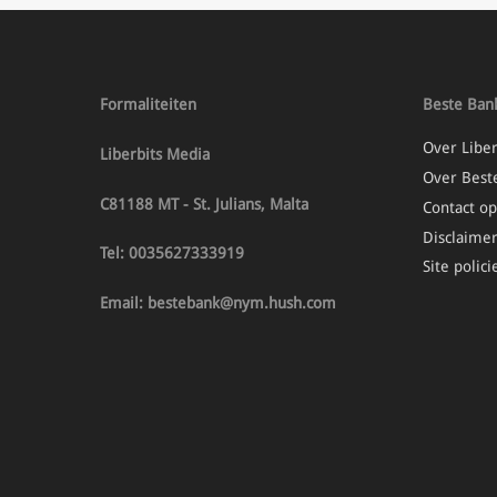
Met de mate van snelheid waar […]
Formaliteiten
Beste Bank
Over Libe
Liberbits Media
Over Best
C81188 MT - St. Julians, Malta
Contact 
Disclaimer
Tel: 0035627333919
Site polici
Email: bestebank@nym.hush.com