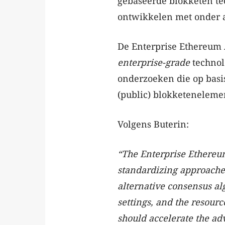
gebaseerde blokketen tec
ontwikkelen met onder an
De Enterprise Ethereum 
enterprise-grade
technol
onderzoeken die op basi
(public) blokketenelem
Volgens Buterin:
“The Enterprise Ethereum
standardizing approache
alternative consensus alg
settings, and the resour
should accelerate the ad