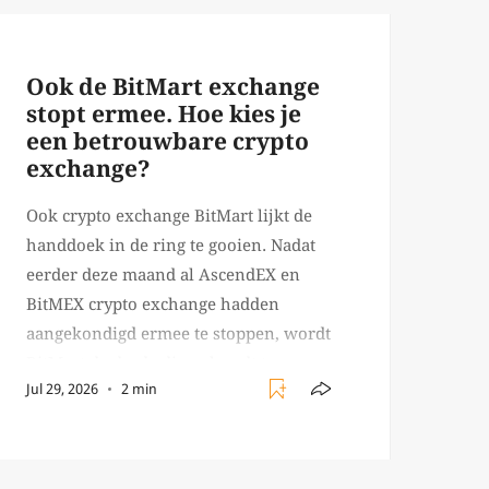
Ook de BitMart exchange
stopt ermee. Hoe kies je
een betrouwbare crypto
exchange?
Ook crypto exchange BitMart lijkt de
handdoek in de ring te gooien. Nadat
eerder deze maand al AscendEX en
BitMEX crypto exchange hadden
aangekondigd ermee te stoppen, wordt
BitMart de derde die ophoudt te
Jul 29, 2026
2 min
bestaan. BitMart was een relatief
(ogenschijnlijk) populair platform
waar crypto handelaren terecht
konden om te handelen in USDT