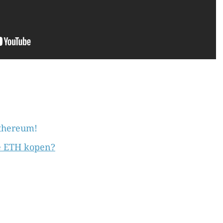
thereum!
te ETH kopen?