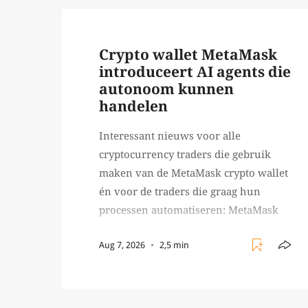
Crypto wallet MetaMask
introduceert AI agents die
autonoom kunnen
handelen
Interessant nieuws voor alle
cryptocurrency traders die gebruik
maken van de MetaMask crypto wallet
én voor de traders die graag hun
processen automatiseren: MetaMask
gaat namelijk een AI agent dienst
Aug 7, 2026
2,5 min
lanceren waarmee traders AI agents
kunnen inzetten die on-chain werk
verrichten, zoals het daadwerkelijk
uitvoeren van trades en transacties.