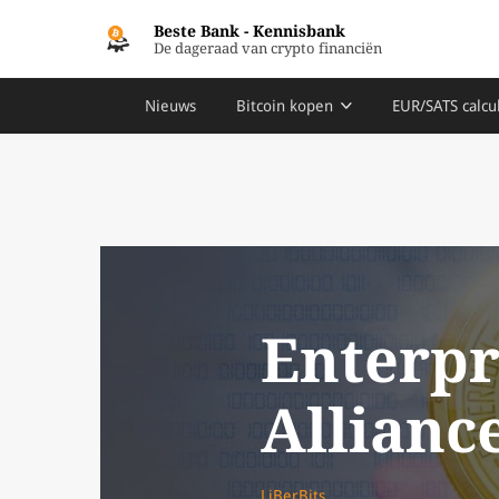
Beste Bank
-
Kennisbank
De dageraad van crypto financiën
Nieuws
Bitcoin kopen
EUR/SATS calcu
Enterpr
Allianc
LiBerBits