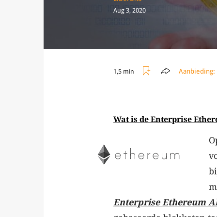
Aug 3, 2020
Aanbieding:
1,5 min
Wat is de Enterprise Ethe
O
v
b
m
Enterprise Ethereum Al