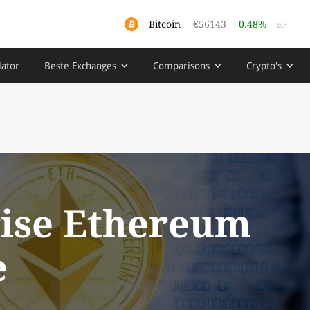
Bitcoin
€56143
0.48%
24h
lator
Beste Exchanges
Comparisons
Crypto's
ise Ethereum
e