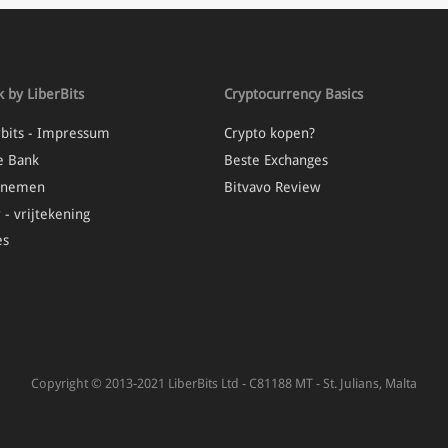
 by LiberBits
Cryptocurrency Basics
rbits - Impressum
Crypto kopen?
e Bank
Beste Exchanges
opnemen
Bitvavo Review
 - vrijtekening
es
Copyright © 2013-2021 LiberBits Ltd - C81188 MT - St. Julians, Malta