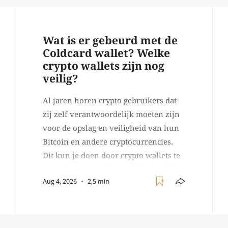
Wat is er gebeurd met de
Coldcard wallet? Welke
crypto wallets zijn nog
veilig?
Al jaren horen crypto gebruikers dat
zij zelf verantwoordelijk moeten zijn
voor de opslag en veiligheid van hun
Bitcoin en andere cryptocurrencies.
Dit kun je doen door crypto wallets te
gebruiken die self custodial zijn (jij
Aug 4, 2026
2,5 min
beheert zelf de sleutels/
wachtwoorden), zoals Ledger of
Trezor bijvoorbeeld. Echter, op 29 juli
begon toch een van de […]