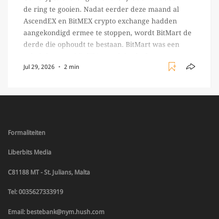
de ring te gooien. Nadat eerder deze maand al
AscendEX en BitMEX crypto exchange hadden
aangekondigd ermee te stoppen, wordt BitMart de
derde die ophoudt te bestaan. BitMart was een
relatief (ogenschijnlijk) populair platform waar
Jul 29, 2026
2 min
crypto handelaren terecht konden om te handelen
in USDT futures en op […]
Formaliteiten
Liberbits Media
C81188 MT - St. Julians, Malta
Tel: 0035627333919
Email: bestebank@nym.hush.com