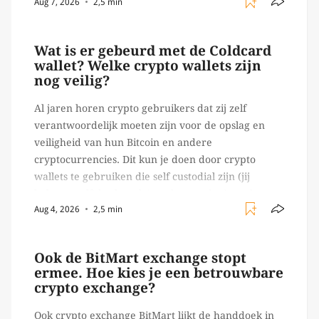
Aug 7, 2026
2,5 min
verrichten, zoals het daadwerkelijk uitvoeren van
trades en transacties. Met de mate van snelheid
waar […]
Wat is er gebeurd met de Coldcard
wallet? Welke crypto wallets zijn
nog veilig?
Al jaren horen crypto gebruikers dat zij zelf
verantwoordelijk moeten zijn voor de opslag en
veiligheid van hun Bitcoin en andere
cryptocurrencies. Dit kun je doen door crypto
wallets te gebruiken die self custodial zijn (jij
beheert zelf de sleutels/ wachtwoorden), zoals
Aug 4, 2026
2,5 min
Ledger of Trezor bijvoorbeeld. Echter, op 29 juli
begon toch een van de […]
Ook de BitMart exchange stopt
ermee. Hoe kies je een betrouwbare
crypto exchange?
Ook crypto exchange BitMart lijkt de handdoek in