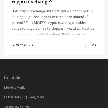
crypto exchange?
Ook crypto exchange BitMart lijkt de handdoek in
de ring te gooien. Nadat eerder deze maand al
AscendEX en BitMEX crypto exchange hadden
aangekondigd ermee te stoppen, wordt BitMart de
derde die ophoudt te bestaan. BitMart was een
relatief (ogenschijnlijk) populair platform waar
Jul 29, 2026
2 min
crypto handelaren terecht konden om te handelen
in USDT futures en op […]
Formaliteiten
Liberbits Media
C81188 MT - St. Julians, Malta
Tel: 0035627333919