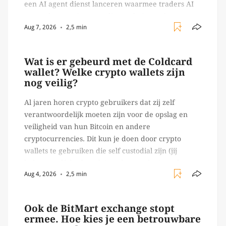
een AI agent dienst lanceren waarmee traders AI
agents kunnen inzetten die on-chain werk
Aug 7, 2026
2,5 min
verrichten, zoals het daadwerkelijk uitvoeren van
trades en transacties. Met de mate van snelheid
waar […]
Wat is er gebeurd met de Coldcard
wallet? Welke crypto wallets zijn
nog veilig?
Al jaren horen crypto gebruikers dat zij zelf
verantwoordelijk moeten zijn voor de opslag en
veiligheid van hun Bitcoin en andere
cryptocurrencies. Dit kun je doen door crypto
wallets te gebruiken die self custodial zijn (jij
beheert zelf de sleutels/ wachtwoorden), zoals
Aug 4, 2026
2,5 min
Ledger of Trezor bijvoorbeeld. Echter, op 29 juli
begon toch een van de […]
Ook de BitMart exchange stopt
ermee. Hoe kies je een betrouwbare