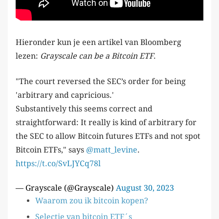
Hieronder kun je een artikel van Bloomberg
lezen:
Grayscale can be a Bitcoin ETF
.
"The court reversed the SEC’s order for being
'arbitrary and capricious.'
Substantively this seems correct and
straightforward: It really is kind of arbitrary for
the SEC to allow Bitcoin futures ETFs and not spot
Bitcoin ETFs," says
@matt_levine
.
https://t.co/SvLJYCq78l
— Grayscale (@Grayscale)
August 30, 2023
Waarom zou ik bitcoin kopen?
Selectie van bitcoin ETF´s