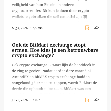
veiligheid van hun Bitcoin en andere
cryptocurrencies. Dit kun je doen door crypto
wallets te gebruiken die self custodial zijn (jij
beheert zelf de sleutels/ wachtwoorden), zoals
Aug 4, 2026
2,5 min
Ledger of Trezor bijvoorbeeld. Echter, op 29 juli
begon toch een van de […]
Ook de BitMart exchange stopt
ermee. Hoe kies je een betrouwbare
crypto exchange?
Ook crypto exchange BitMart lijkt de handdoek in
de ring te gooien. Nadat eerder deze maand al
AscendEX en BitMEX crypto exchange hadden
aangekondigd ermee te stoppen, wordt BitMart de
derde die ophoudt te bestaan. BitMart was een
relatief (ogenschijnlijk) populair platform waar
Jul 29, 2026
2 min
crypto handelaren terecht konden om te handelen
in USDT futures en op […]