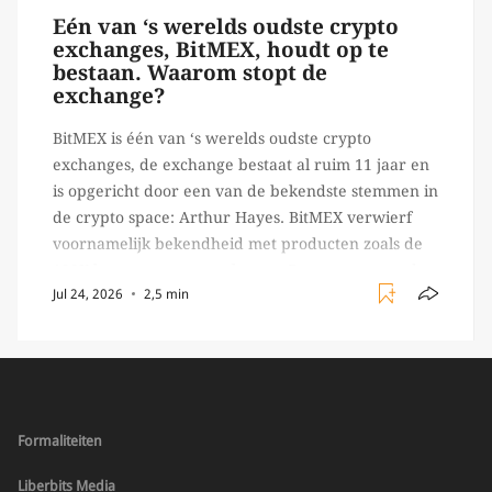
Eén van ‘s werelds oudste crypto
exchanges, BitMEX, houdt op te
bestaan. Waarom stopt de
exchange?
BitMEX is één van ‘s werelds oudste crypto
exchanges, de exchange bestaat al ruim 11 jaar en
is opgericht door een van de bekendste stemmen in
de crypto space: Arthur Hayes. BitMEX verwierf
voornamelijk bekendheid met producten zoals de
100X leverage perpetual swap. Daarnaast staat de
Jul 24, 2026
2,5 min
exchange vooral bekend om het brede aanbod in
crypto […]
Formaliteiten
Liberbits Media