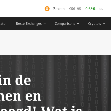
Bitcoin
€56195
0.68%
24h
lator
Beste Exchanges
Comparisons
Crypto's
in de
men en