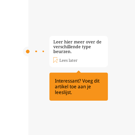
Leer hier meer over de
verschillende type
beurzen.
Lees later
Interessant? Voeg dit
artikel toe aan je
leeslijst.