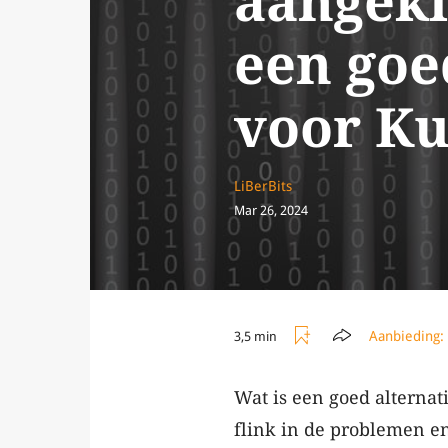
aangekl
een goe
voor Ku
LiBerBits
Mar 26, 2024
Aanbieding:
3,5 min
Wat is een goed alternat
flink in de problemen e