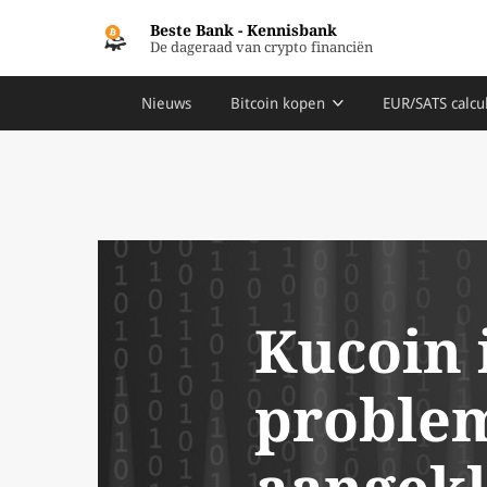
Beste Bank
-
Kennisbank
De dageraad van crypto financiën
Nieuws
Bitcoin kopen
EUR/SATS calcu
Kucoin 
proble