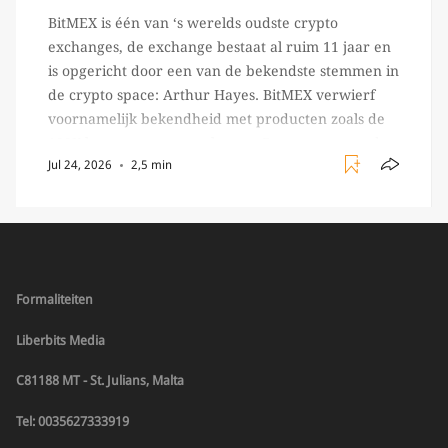
BitMEX is één van ‘s werelds oudste crypto
exchanges, de exchange bestaat al ruim 11 jaar en
is opgericht door een van de bekendste stemmen in
de crypto space: Arthur Hayes. BitMEX verwierf
voornamelijk bekendheid met producten zoals de
100X leverage perpetual swap. Daarnaast staat de
Jul 24, 2026
2,5 min
exchange vooral bekend om het brede aanbod in
crypto […]
Formaliteiten
Liberbits Media
C81188 MT - St. Julians, Malta
Tel: 0035627333919