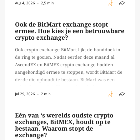
Aug 4, 2026
2,5 min
Ledger of Trezor bijvoorbeeld. Echter, op 29 juli
begon toch een van de […]
Ook de BitMart exchange stopt
ermee. Hoe kies je een betrouwbare
crypto exchange?
Ook crypto exchange BitMart lijkt de handdoek in
de ring te gooien. Nadat eerder deze maand al
AscendEX en BitMEX crypto exchange hadden
aangekondigd ermee te stoppen, wordt BitMart de
derde die ophoudt te bestaan. BitMart was een
relatief (ogenschijnlijk) populair platform waar
Jul 29, 2026
2 min
crypto handelaren terecht konden om te handelen
in USDT futures en op […]
Eén van ‘s werelds oudste crypto
exchanges, BitMEX, houdt op te
bestaan. Waarom stopt de
exchange?