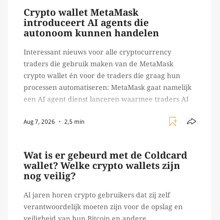
Crypto wallet MetaMask
introduceert AI agents die
autonoom kunnen handelen
Interessant nieuws voor alle cryptocurrency
traders die gebruik maken van de MetaMask
crypto wallet én voor de traders die graag hun
processen automatiseren: MetaMask gaat namelijk
een AI agent dienst lanceren waarmee traders AI
agents kunnen inzetten die on-chain werk
Aug 7, 2026
2,5 min
verrichten, zoals het daadwerkelijk uitvoeren van
trades en transacties. Met de mate van snelheid
waar […]
Wat is er gebeurd met de Coldcard
wallet? Welke crypto wallets zijn
nog veilig?
Al jaren horen crypto gebruikers dat zij zelf
verantwoordelijk moeten zijn voor de opslag en
veiligheid van hun Bitcoin en andere