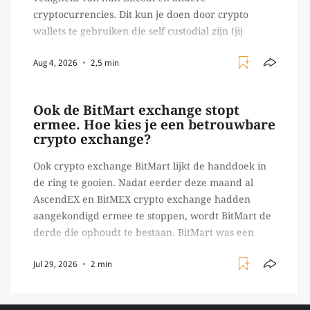
cryptocurrencies. Dit kun je doen door crypto
wallets te gebruiken die self custodial zijn (jij
beheert zelf de sleutels/ wachtwoorden), zoals
Aug 4, 2026
2,5 min
Ledger of Trezor bijvoorbeeld. Echter, op 29 juli
begon toch een van de […]
Ook de BitMart exchange stopt
ermee. Hoe kies je een betrouwbare
crypto exchange?
Ook crypto exchange BitMart lijkt de handdoek in
de ring te gooien. Nadat eerder deze maand al
AscendEX en BitMEX crypto exchange hadden
aangekondigd ermee te stoppen, wordt BitMart de
derde die ophoudt te bestaan. BitMart was een
relatief (ogenschijnlijk) populair platform waar
Jul 29, 2026
2 min
crypto handelaren terecht konden om te handelen
in USDT futures en op […]