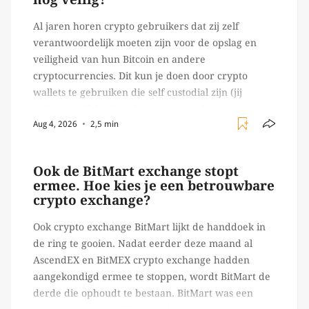
Al jaren horen crypto gebruikers dat zij zelf
verantwoordelijk moeten zijn voor de opslag en
veiligheid van hun Bitcoin en andere
cryptocurrencies. Dit kun je doen door crypto
wallets te gebruiken die self custodial zijn (jij
beheert zelf de sleutels/ wachtwoorden), zoals
Aug 4, 2026
2,5 min
Ledger of Trezor bijvoorbeeld. Echter, op 29 juli
begon toch een van de […]
Ook de BitMart exchange stopt
ermee. Hoe kies je een betrouwbare
crypto exchange?
Ook crypto exchange BitMart lijkt de handdoek in
de ring te gooien. Nadat eerder deze maand al
AscendEX en BitMEX crypto exchange hadden
aangekondigd ermee te stoppen, wordt BitMart de
derde die ophoudt te bestaan. BitMart was een