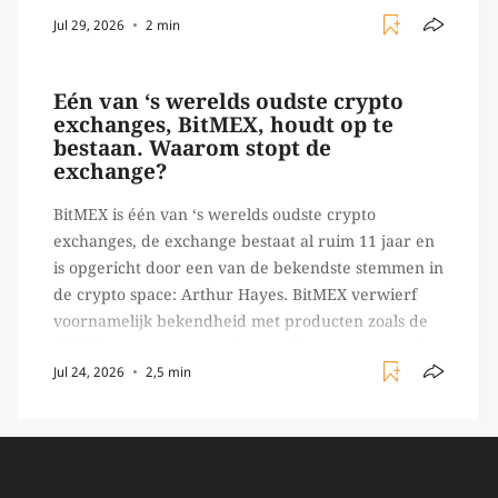
relatief (ogenschijnlijk) populair platform waar
Jul 29, 2026
2 min
crypto handelaren terecht konden om te handelen
in USDT futures en op […]
Eén van ‘s werelds oudste crypto
exchanges, BitMEX, houdt op te
bestaan. Waarom stopt de
exchange?
BitMEX is één van ‘s werelds oudste crypto
exchanges, de exchange bestaat al ruim 11 jaar en
is opgericht door een van de bekendste stemmen in
de crypto space: Arthur Hayes. BitMEX verwierf
voornamelijk bekendheid met producten zoals de
100X leverage perpetual swap. Daarnaast staat de
Jul 24, 2026
2,5 min
exchange vooral bekend om het brede aanbod in
crypto […]