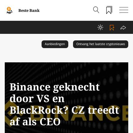
Beste Bank
Aanbiedingen
Ontvang het laatste cryptonieuws
Binance geknecht
door VS en
BlackRock? CZ treedt
af als CEO