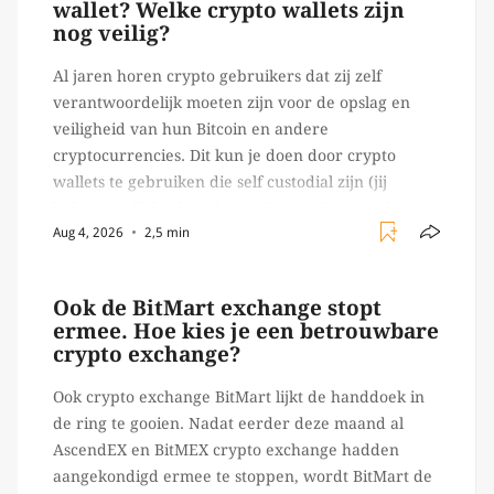
wallet? Welke crypto wallets zijn
nog veilig?
Al jaren horen crypto gebruikers dat zij zelf
verantwoordelijk moeten zijn voor de opslag en
veiligheid van hun Bitcoin en andere
cryptocurrencies. Dit kun je doen door crypto
wallets te gebruiken die self custodial zijn (jij
beheert zelf de sleutels/ wachtwoorden), zoals
Aug 4, 2026
2,5 min
Ledger of Trezor bijvoorbeeld. Echter, op 29 juli
begon toch een van de […]
Ook de BitMart exchange stopt
ermee. Hoe kies je een betrouwbare
crypto exchange?
Ook crypto exchange BitMart lijkt de handdoek in
de ring te gooien. Nadat eerder deze maand al
AscendEX en BitMEX crypto exchange hadden
aangekondigd ermee te stoppen, wordt BitMart de