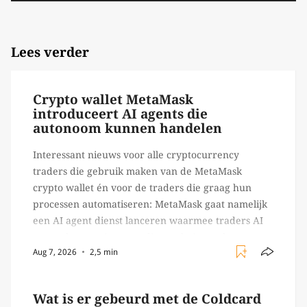
Lees verder
Crypto wallet MetaMask
introduceert AI agents die
autonoom kunnen handelen
Interessant nieuws voor alle cryptocurrency
traders die gebruik maken van de MetaMask
crypto wallet én voor de traders die graag hun
processen automatiseren: MetaMask gaat namelijk
een AI agent dienst lanceren waarmee traders AI
agents kunnen inzetten die on-chain werk
Aug 7, 2026
2,5 min
verrichten, zoals het daadwerkelijk uitvoeren van
trades en transacties. Met de mate van snelheid
waar […]
Wat is er gebeurd met de Coldcard