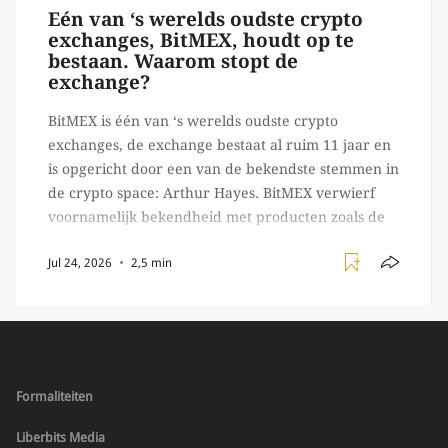
Eén van ‘s werelds oudste crypto
exchanges, BitMEX, houdt op te
bestaan. Waarom stopt de
exchange?
BitMEX is één van ‘s werelds oudste crypto
exchanges, de exchange bestaat al ruim 11 jaar en
is opgericht door een van de bekendste stemmen in
de crypto space: Arthur Hayes. BitMEX verwierf
voornamelijk bekendheid met producten zoals de
100X leverage perpetual swap. Daarnaast staat de
Jul 24, 2026
2,5 min
exchange vooral bekend om het brede aanbod in
crypto […]
Formaliteiten
Liberbits Media