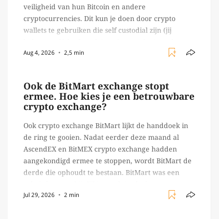
veiligheid van hun Bitcoin en andere
cryptocurrencies. Dit kun je doen door crypto
wallets te gebruiken die self custodial zijn (jij
beheert zelf de sleutels/ wachtwoorden), zoals
Aug 4, 2026
2,5 min
Ledger of Trezor bijvoorbeeld. Echter, op 29 juli
begon toch een van de […]
Ook de BitMart exchange stopt
ermee. Hoe kies je een betrouwbare
crypto exchange?
Ook crypto exchange BitMart lijkt de handdoek in
de ring te gooien. Nadat eerder deze maand al
AscendEX en BitMEX crypto exchange hadden
aangekondigd ermee te stoppen, wordt BitMart de
derde die ophoudt te bestaan. BitMart was een
relatief (ogenschijnlijk) populair platform waar
Jul 29, 2026
2 min
crypto handelaren terecht konden om te handelen
in USDT futures en op […]