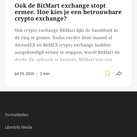
Ook de BitMart exchange stopt
ermee. Hoe kies je een betrouwbare
crypto exchange?
Ook crypto exchange BitMart lijkt de handdoek in
de ring te gooien. Nadat eerder deze maand al
AscendEX en BitMEX crypto exchange hadden
aangekondigd ermee te stoppen, wordt BitMart de
derde die ophoudt te bestaan. BitMart was een
relatief (ogenschijnlijk) populair platform waar
Jul 29, 2026
2 min
crypto handelaren terecht konden om te handelen
in USDT futures en op […]
Formaliteiten
Liberbits Media