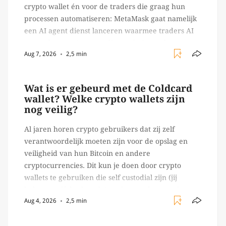
crypto wallet én voor de traders die graag hun
processen automatiseren: MetaMask gaat namelijk
een AI agent dienst lanceren waarmee traders AI
agents kunnen inzetten die on-chain werk
Aug 7, 2026
2,5 min
verrichten, zoals het daadwerkelijk uitvoeren van
trades en transacties. Met de mate van snelheid
waar […]
Wat is er gebeurd met de Coldcard
wallet? Welke crypto wallets zijn
nog veilig?
Al jaren horen crypto gebruikers dat zij zelf
verantwoordelijk moeten zijn voor de opslag en
veiligheid van hun Bitcoin en andere
cryptocurrencies. Dit kun je doen door crypto
wallets te gebruiken die self custodial zijn (jij
beheert zelf de sleutels/ wachtwoorden), zoals
Aug 4, 2026
2,5 min
Ledger of Trezor bijvoorbeeld. Echter, op 29 juli
begon toch een van de […]