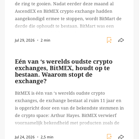
de ring te gooien. Nadat eerder deze maand al
AscendEX en BitMEX crypto exchange hadden
aangekondigd ermee te stoppen, wordt BitMart de
derde die ophoudt te bestaan. BitMart was een
relatief (ogenschijnlijk) populair platform waar
Jul 29, 2026
2 min
crypto handelaren terecht konden om te handelen
in USDT futures en op […]
Eén van ‘s werelds oudste crypto
exchanges, BitMEX, houdt op te
bestaan. Waarom stopt de
exchange?
BitMEX is één van ‘s werelds oudste crypto
exchanges, de exchange bestaat al ruim 11 jaar en
is opgericht door een van de bekendste stemmen in
de crypto space: Arthur Hayes. BitMEX verwierf
voornamelijk bekendheid met producten zoals de
100X leverage perpetual swap. Daarnaast staat de
Jul 24, 2026
2,5 min
exchange vooral bekend om het brede aanbod in