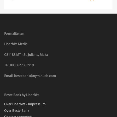
crypto […]
Formaliteiten
Liberbits Media
C81188 MT - St. Julians, Malta
Tel: 0035627333919
Email: bestebank@nym.hush.com
Beste Bank by LiberBits
Over Liberbits - Impressum
Over Beste Bank