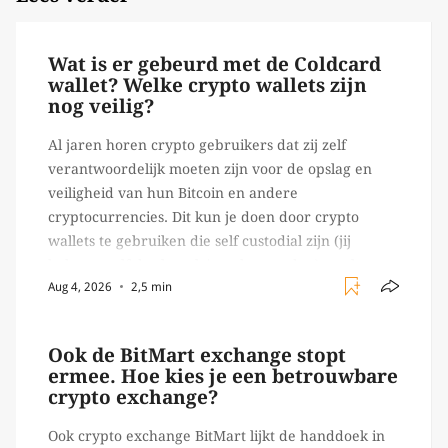
Wat is er gebeurd met de Coldcard
wallet? Welke crypto wallets zijn
nog veilig?
Al jaren horen crypto gebruikers dat zij zelf
verantwoordelijk moeten zijn voor de opslag en
veiligheid van hun Bitcoin en andere
cryptocurrencies. Dit kun je doen door crypto
wallets te gebruiken die self custodial zijn (jij
beheert zelf de sleutels/ wachtwoorden), zoals
Aug 4, 2026
2,5 min
Ledger of Trezor bijvoorbeeld. Echter, op 29 juli
begon toch een van de […]
Ook de BitMart exchange stopt
ermee. Hoe kies je een betrouwbare
crypto exchange?
Ook crypto exchange BitMart lijkt de handdoek in