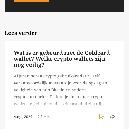
Lees verder
Wat is er gebeurd met de Coldcard
wallet? Welke crypto wallets zijn
nog veilig?
Al jaren horen crypto gebruikers dat zij zelf
verantwoordelijk moeten zijn voor de opslag en
veiligheid van hun Bitcoin en andere
cryptocurrencies. Dit kun je doen door crypto
wallets te gebruiken die self custodial zijn (jij
beheert zelf de sleutels/ wachtwoorden), zoals
Aug 4, 2026
2,5 min
Ledger of Trezor bijvoorbeeld. Echter, op 29 juli
begon toch een van de […]