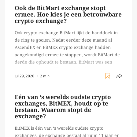
Ook de BitMart exchange stopt
ermee. Hoe kies je een betrouwbare
crypto exchange?
Ook crypto exchange BitMart lijkt de handdoek in
de ring te gooien. Nadat eerder deze maand al
AscendEX en BitMEX crypto exchange hadden
aangekondigd ermee te stoppen, wordt BitMart de
derde die ophoudt te bestaan. BitMart was een
relatief (ogenschijnlijk) populair platform waar
Jul 29, 2026
2 min
crypto handelaren terecht konden om te handelen
in USDT futures en op […]
Eén van ‘s werelds oudste crypto
exchanges, BitMEX, houdt op te
bestaan. Waarom stopt de
exchange?
BitMEX is één van ‘s werelds oudste crypto
exchanges, de exchange bestaat al ruim 11 jaar en