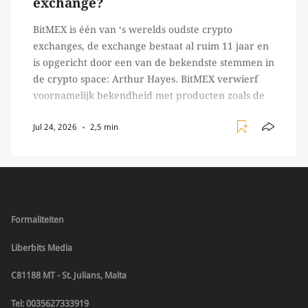
exchange?
BitMEX is één van ‘s werelds oudste crypto
exchanges, de exchange bestaat al ruim 11 jaar en
is opgericht door een van de bekendste stemmen in
de crypto space: Arthur Hayes. BitMEX verwierf
voornamelijk bekendheid met producten zoals de
100X leverage perpetual swap. Daarnaast staat de
Jul 24, 2026
2,5 min
exchange vooral bekend om het brede aanbod in
crypto […]
Formaliteiten
Liberbits Media
C81188 MT - St. Julians, Malta
Tel: 0035627333919