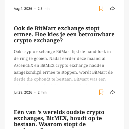
beheert zelf de sleutels/ wachtwoorden), zoals
Aug 4, 2026
2,5 min
Ledger of Trezor bijvoorbeeld. Echter, op 29 juli
begon toch een van de […]
Ook de BitMart exchange stopt
ermee. Hoe kies je een betrouwbare
crypto exchange?
Ook crypto exchange BitMart lijkt de handdoek in
de ring te gooien. Nadat eerder deze maand al
AscendEX en BitMEX crypto exchange hadden
aangekondigd ermee te stoppen, wordt BitMart de
derde die ophoudt te bestaan. BitMart was een
relatief (ogenschijnlijk) populair platform waar
Jul 29, 2026
2 min
crypto handelaren terecht konden om te handelen
in USDT futures en op […]
Eén van ‘s werelds oudste crypto
exchanges, BitMEX, houdt op te
bestaan. Waarom stopt de