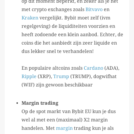
op dit moment beperkt, en zeker als je het
met crypto exchanges zoals
Bitvavo
en
Kraken
vergelijkt. Bybit moet zelf (ivm
regelgeving) de liquiditeiten voorzien en
heeft zodoende een klein aanbod. Echter, de
coins die het aanbiedt zijn zeer liquide en
dus lekker snel te verhandelen!
En populaire altcoins zoals
Cardano
(ADA),
Ripple
(XRP),
Trump
(TRUMP), dogwifhat
(WIF) zijn gewoon beschikbaar
Margin trading
Op de spot markt van Bybit EU kun je dus
wel al met een (maximaal) X2 margin
handelen. Met
margin
trading kun je als