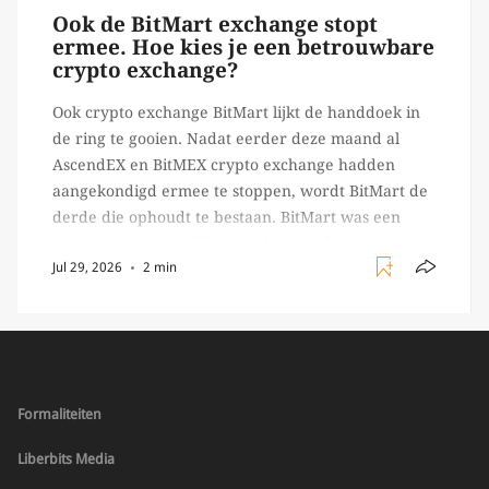
Ook de BitMart exchange stopt
ermee. Hoe kies je een betrouwbare
crypto exchange?
Ook crypto exchange BitMart lijkt de handdoek in
de ring te gooien. Nadat eerder deze maand al
AscendEX en BitMEX crypto exchange hadden
aangekondigd ermee te stoppen, wordt BitMart de
derde die ophoudt te bestaan. BitMart was een
relatief (ogenschijnlijk) populair platform waar
Jul 29, 2026
2 min
crypto handelaren terecht konden om te handelen
in USDT futures en op […]
Formaliteiten
Liberbits Media