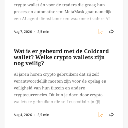
crypto wallet én voor de traders die graag hun
processen automatiseren: MetaMask gaat namelijk
een AI agent dienst lanceren waarmee traders AI
agents kunnen inzetten die on-chain werk
Aug 7, 2026
2,5 min
verrichten, zoals het daadwerkelijk uitvoeren van
trades en transacties. Met de mate van snelheid
waar […]
Wat is er gebeurd met de Coldcard
wallet? Welke crypto wallets zijn
nog veilig?
Al jaren horen crypto gebruikers dat zij zelf
verantwoordelijk moeten zijn voor de opslag en
veiligheid van hun Bitcoin en andere
cryptocurrencies. Dit kun je doen door crypto
wallets te gebruiken die self custodial zijn (jij
beheert zelf de sleutels/ wachtwoorden), zoals
Aug 4, 2026
2,5 min
Ledger of Trezor bijvoorbeeld. Echter, op 29 juli
begon toch een van de […]