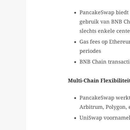
PancakeSwap biedt 
gebruik van BNB Cha
slechts enkele cent
Gas fees op Ethere
periodes
BNB Chain transacti
Multi-Chain Flexibiliteit
PancakeSwap werkt 
Arbitrum, Polygon, e
UniSwap voornameli