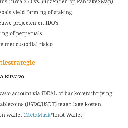
oins (circa 350 vs. duizenden op PancakeSwap)
oals yield farming of staking
euwe projecten en IDO’s
ing of perpetuals
e met custodial risico
iestrategie
ia Bitvavo
itvavo account via iDEAL of bankoverschrijving
ablecoins (USDC/USDT) tegen lage kosten
en wallet (
MetaMask
/Trust Wallet)