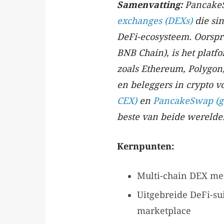
Samenvatting:
PancakeS
exchanges (DEXs)
die sin
DeFi-ecosysteem. Oorspr
BNB Chain), is het platf
zoals Ethereum, Polygon
en beleggers in crypto 
CEX)
en
PancakeSwap (g
beste van beide werelde
Kernpunten:
Multi-chain DEX met
Uitgebreide DeFi-sui
marketplace