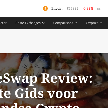
Bitcoin
€55995
-0.39%
24h
lator
Beste Exchanges
Comparisons
Crypto's
eSwap Review:
e Gids voor