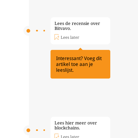
Lees de recensie over
Bitvavo.
Lees later
Interessant? Voeg dit
artikel toe aan je
leeslijst.
Lees hier meer over
blockchains.
Lees later