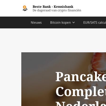
Beste Bank
-
Kennisbank
De dageraad van crypto financiën
Nieuws
Bitcoin kopen
EUR/SATS calcu
Pancak
Complet