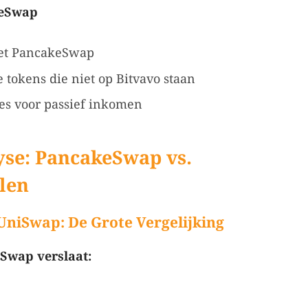
keSwap
met PancakeSwap
tokens die niet op Bitvavo staan
es voor passief inkomen
se: PancakeSwap vs.
alen
UniSwap: De Grote Vergelijking
Swap verslaat: