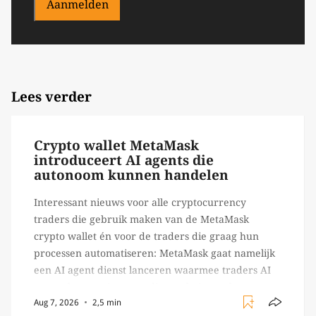
Aanmelden
Lees verder
Crypto wallet MetaMask
introduceert AI agents die
autonoom kunnen handelen
Interessant nieuws voor alle cryptocurrency
traders die gebruik maken van de MetaMask
crypto wallet én voor de traders die graag hun
processen automatiseren: MetaMask gaat namelijk
een AI agent dienst lanceren waarmee traders AI
agents kunnen inzetten die on-chain werk
Aug 7, 2026
2,5 min
verrichten, zoals het daadwerkelijk uitvoeren van