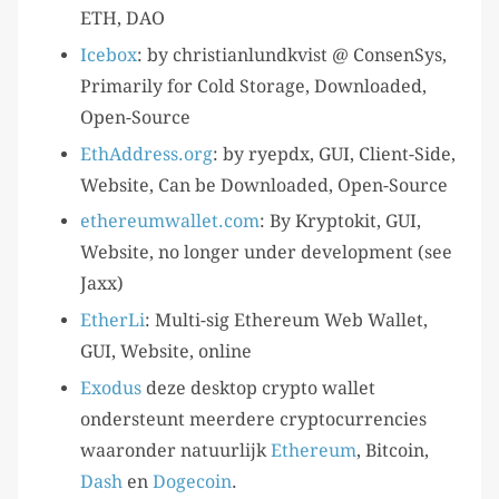
ETH, DAO
Icebox
: by christianlundkvist @ ConsenSys,
Primarily for Cold Storage, Downloaded,
Open-Source
EthAddress.org
: by ryepdx, GUI, Client-Side,
Website, Can be Downloaded, Open-Source
ethereumwallet.com
: By Kryptokit, GUI,
Website, no longer under development (see
Jaxx)
EtherLi
: Multi-sig Ethereum Web Wallet,
GUI, Website, online
Exodus
deze desktop crypto wallet
ondersteunt meerdere cryptocurrencies
waaronder natuurlijk
Ethereum
, Bitcoin,
Dash
en
Dogecoin
.