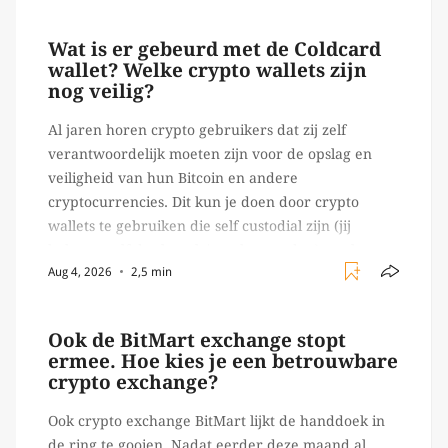
trades en transacties. Met de mate van snelheid
waar […]
Wat is er gebeurd met de Coldcard
wallet? Welke crypto wallets zijn
nog veilig?
Al jaren horen crypto gebruikers dat zij zelf
verantwoordelijk moeten zijn voor de opslag en
veiligheid van hun Bitcoin en andere
cryptocurrencies. Dit kun je doen door crypto
wallets te gebruiken die self custodial zijn (jij
beheert zelf de sleutels/ wachtwoorden), zoals
Aug 4, 2026
2,5 min
Ledger of Trezor bijvoorbeeld. Echter, op 29 juli
begon toch een van de […]
Ook de BitMart exchange stopt
ermee. Hoe kies je een betrouwbare
crypto exchange?
Ook crypto exchange BitMart lijkt de handdoek in
de ring te gooien. Nadat eerder deze maand al