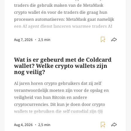
traders die gebruik maken van de MetaMask
crypto wallet én voor de traders die graag hun
processen automatiseren: MetaMask gaat namelijk
een AI agent dienst lanceren waarmee traders AI
agents kunnen inzetten die on-chain werk
Aug 7, 2026
2,5 min
verrichten, zoals het daadwerkelijk uitvoeren van
trades en transacties. Met de mate van snelheid
waar […]
Wat is er gebeurd met de Coldcard
wallet? Welke crypto wallets zijn
nog veilig?
Al jaren horen crypto gebruikers dat zij zelf
verantwoordelijk moeten zijn voor de opslag en
veiligheid van hun Bitcoin en andere
cryptocurrencies. Dit kun je doen door crypto
wallets te gebruiken die self custodial zijn (jij
beheert zelf de sleutels/ wachtwoorden), zoals
Aug 4, 2026
2,5 min
Ledger of Trezor bijvoorbeeld. Echter, op 29 juli