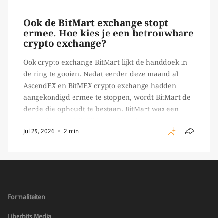
begon toch een van de […]
Ook de BitMart exchange stopt
ermee. Hoe kies je een betrouwbare
crypto exchange?
Ook crypto exchange BitMart lijkt de handdoek in
de ring te gooien. Nadat eerder deze maand al
AscendEX en BitMEX crypto exchange hadden
aangekondigd ermee te stoppen, wordt BitMart de
derde die ophoudt te bestaan. BitMart was een
relatief (ogenschijnlijk) populair platform waar
Jul 29, 2026
2 min
crypto handelaren terecht konden om te handelen
in USDT futures en op […]
Formaliteiten
Liberbits Media