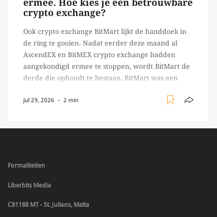
ermee. Hoe kies je een betrouwbare
crypto exchange?
Ook crypto exchange BitMart lijkt de handdoek in
de ring te gooien. Nadat eerder deze maand al
AscendEX en BitMEX crypto exchange hadden
aangekondigd ermee te stoppen, wordt BitMart de
derde die ophoudt te bestaan. BitMart was een
relatief (ogenschijnlijk) populair platform waar
Jul 29, 2026
2 min
crypto handelaren terecht konden om te handelen
in USDT futures en op […]
Formaliteiten
Liberbits Media
C81188 MT - St. Julians, Malta