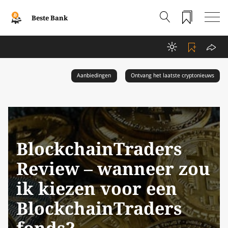
Beste Bank
Aanbiedingen
Ontvang het laatste cryptonieuws
BlockchainTraders
Review – wanneer zou
ik kiezen voor een
BlockchainTraders