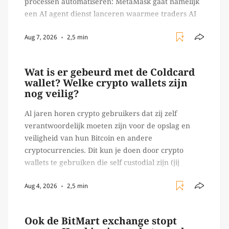
processen automatiseren: MetaMask gaat namelijk
een AI agent dienst lanceren waarmee traders AI
agents kunnen inzetten die on-chain werk
Aug 7, 2026
2,5 min
verrichten, zoals het daadwerkelijk uitvoeren van
trades en transacties. Met de mate van snelheid
waar […]
Wat is er gebeurd met de Coldcard
wallet? Welke crypto wallets zijn
nog veilig?
Al jaren horen crypto gebruikers dat zij zelf
verantwoordelijk moeten zijn voor de opslag en
veiligheid van hun Bitcoin en andere
cryptocurrencies. Dit kun je doen door crypto
wallets te gebruiken die self custodial zijn (jij
beheert zelf de sleutels/ wachtwoorden), zoals
Aug 4, 2026
2,5 min
Ledger of Trezor bijvoorbeeld. Echter, op 29 juli
begon toch een van de […]
Ook de BitMart exchange stopt