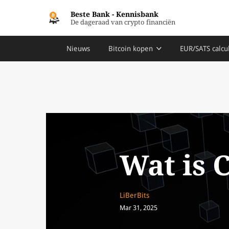
Beste Bank
-
Kennisbank
De dageraad van crypto financiën
Nieuws
Bitcoin kopen
EUR/SATS calcu
Wat is 
LiBerBits
Mar 31, 2025