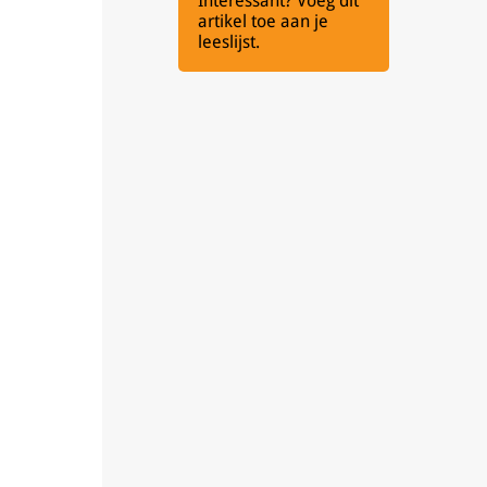
Interessant? Voeg dit
artikel toe aan je
leeslijst.