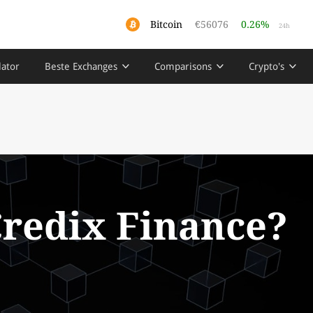
Bitcoin
€56076
0.26%
24h
lator
Beste Exchanges
Comparisons
Crypto's
Credix Finance?