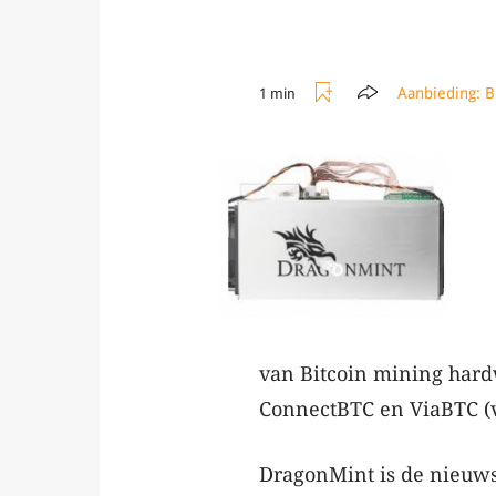
Aanbieding:
B
1 min
van Bitcoin mining hard
ConnectBTC en ViaBTC (
DragonMint is de nieuws