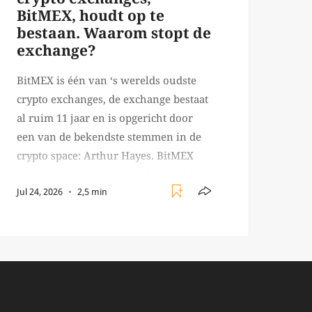
BitMEX, houdt op te
bestaan. Waarom stopt de
exchange?
BitMEX is één van ‘s werelds oudste
crypto exchanges, de exchange bestaat
al ruim 11 jaar en is opgericht door
een van de bekendste stemmen in de
crypto space: Arthur Hayes. BitMEX
verwierf voornamelijk bekendheid
Jul 24, 2026
2,5 min
met producten zoals de 100X leverage
perpetual swap. Daarnaast staat de
exchange vooral bekend om het brede
aanbod in crypto […]