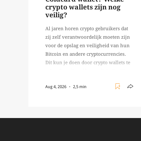
crypto wallets zijn nog
veilig?
Al jaren horen crypto gebruikers dat
zij zelf verantwoordelijk moeten zijn
voor de opslag en veiligheid van hun
Bitcoin en andere cryptocurrencies.
Dit kun je doen door crypto wallets te
gebruiken die self custodial zijn (jij
beheert zelf de sleutels/
Aug 4, 2026
2,5 min
wachtwoorden), zoals Ledger of
Trezor bijvoorbeeld. Echter, op 29 juli
begon toch een van de […]