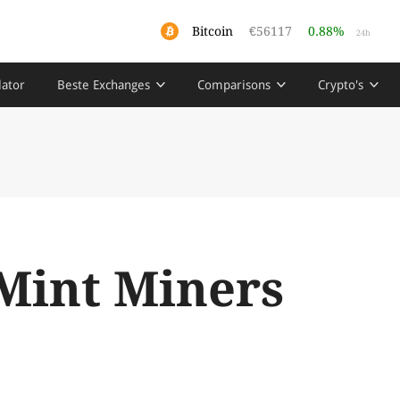
Bitcoin
€56117
0.88%
24h
lator
Beste Exchanges
Comparisons
Crypto's
Mint Miners