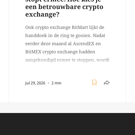
een betrouwbare crypto
exchange?
Ook crypto exchange BitMart lijkt de
handdoek in de ring te gooien. Nadat
eerder deze maand al AscendEX en
BitMEX crypto exchange hadden
aangekondigd ermee te stoppen, wordt
BitMart de derde die ophoudt te
bestaan. BitMart was een relatief
Jul 29, 2026
2 min
(ogenschijnlijk) populair platform
waar crypto handelaren terecht
konden om te handelen in USDT
futures en op […]