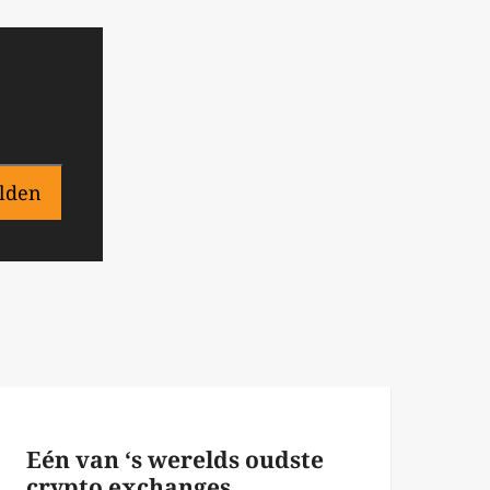
lden
Eén van ‘s werelds oudste
crypto exchanges,