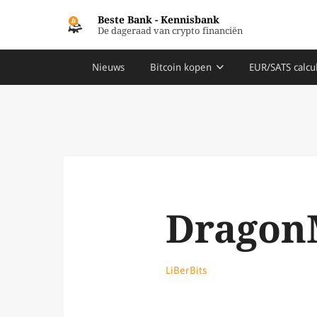
Beste Bank
-
Kennisbank
De dageraad van crypto financiën
Nieuws
Bitcoin kopen
EUR/SATS calcu
Dragon
LiBerBits
Oct 8, 2023