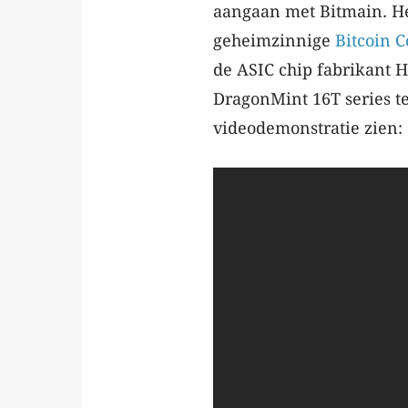
aangaan met Bitmain. He
geheimzinnige
Bitcoin C
de ASIC chip fabrikant 
DragonMint 16T series t
videodemonstratie zien: