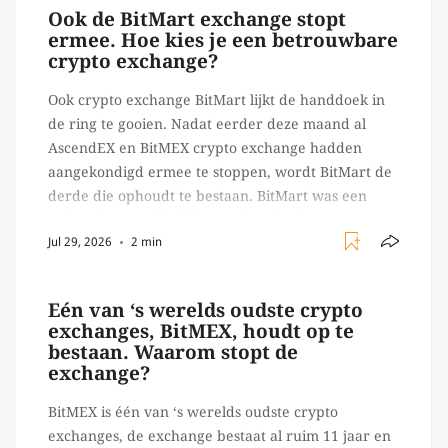
Ook de BitMart exchange stopt
ermee. Hoe kies je een betrouwbare
crypto exchange?
Ook crypto exchange BitMart lijkt de handdoek in
de ring te gooien. Nadat eerder deze maand al
AscendEX en BitMEX crypto exchange hadden
aangekondigd ermee te stoppen, wordt BitMart de
derde die ophoudt te bestaan. BitMart was een
relatief (ogenschijnlijk) populair platform waar
Jul 29, 2026
2 min
crypto handelaren terecht konden om te handelen
in USDT futures en op […]
Eén van ‘s werelds oudste crypto
exchanges, BitMEX, houdt op te
bestaan. Waarom stopt de
exchange?
BitMEX is één van ‘s werelds oudste crypto
exchanges, de exchange bestaat al ruim 11 jaar en