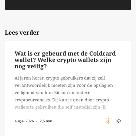
Lees verder
Wat is er gebeurd met de Coldcard
wallet? Welke crypto wallets zijn
nog veilig?
Al jaren horen crypto gebruikers dat zij zelf
verantwoordelijk moeten zijn voor de opslag en
veiligheid van hun Bitcoin en andere
cryptocurrencies. Dit kun je doen door crypto
wallets te gebruiken die self custodial zijn (jij
beheert zelf de sleutels/ wachtwoorden), zoals
Aug 4, 2026
2,5 min
Ledger of Trezor bijvoorbeeld. Echter, op 29 juli
begon toch een van de […]