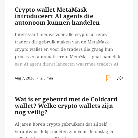
Crypto wallet MetaMask
introduceert AI agents die
autonoom kunnen handelen
Interessant nieuws voor alle cryptocurrency
traders die gebruik maken van de MetaMask
crypto wallet én voor de traders die graag hun
processen automatiseren: MetaMask gaat namelijk
een AI agent dienst lanceren waarmee traders AI
agents kunnen inzetten die on-chain werk
Aug 7, 2026
2,5 min
verrichten, zoals het daadwerkelijk uitvoeren van
trades en transacties. Met de mate van snelheid
waar […]
Wat is er gebeurd met de Coldcard
wallet? Welke crypto wallets zijn
nog veilig?
Al jaren horen crypto gebruikers dat zij zelf
verantwoordelijk moeten zijn voor de opslag en