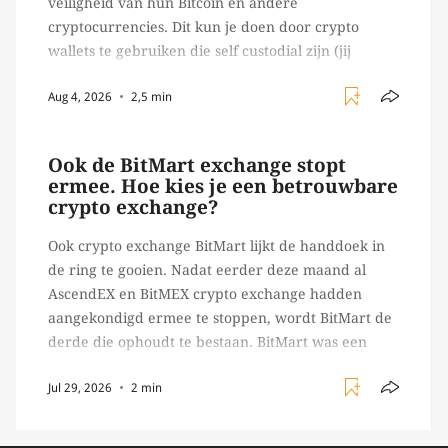
veiligheid van hun Bitcoin en andere
cryptocurrencies. Dit kun je doen door crypto
wallets te gebruiken die self custodial zijn (jij
beheert zelf de sleutels/ wachtwoorden), zoals
Aug 4, 2026
2,5 min
Ledger of Trezor bijvoorbeeld. Echter, op 29 juli
begon toch een van de […]
Ook de BitMart exchange stopt
ermee. Hoe kies je een betrouwbare
crypto exchange?
Ook crypto exchange BitMart lijkt de handdoek in
de ring te gooien. Nadat eerder deze maand al
AscendEX en BitMEX crypto exchange hadden
aangekondigd ermee te stoppen, wordt BitMart de
derde die ophoudt te bestaan. BitMart was een
relatief (ogenschijnlijk) populair platform waar
Jul 29, 2026
2 min
crypto handelaren terecht konden om te handelen
in USDT futures en op […]