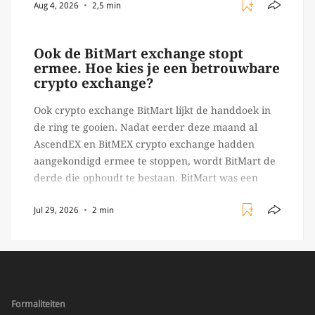
Aug 4, 2026
2,5 min
Ledger of Trezor bijvoorbeeld. Echter, op 29 juli
begon toch een van de […]
Ook de BitMart exchange stopt
ermee. Hoe kies je een betrouwbare
crypto exchange?
Ook crypto exchange BitMart lijkt de handdoek in
de ring te gooien. Nadat eerder deze maand al
AscendEX en BitMEX crypto exchange hadden
aangekondigd ermee te stoppen, wordt BitMart de
derde die ophoudt te bestaan. BitMart was een
relatief (ogenschijnlijk) populair platform waar
Jul 29, 2026
2 min
crypto handelaren terecht konden om te handelen
in USDT futures en op […]
Formaliteiten