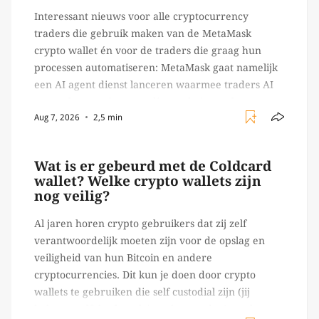
Interessant nieuws voor alle cryptocurrency
traders die gebruik maken van de MetaMask
crypto wallet én voor de traders die graag hun
processen automatiseren: MetaMask gaat namelijk
een AI agent dienst lanceren waarmee traders AI
agents kunnen inzetten die on-chain werk
Aug 7, 2026
2,5 min
verrichten, zoals het daadwerkelijk uitvoeren van
trades en transacties. Met de mate van snelheid
waar […]
Wat is er gebeurd met de Coldcard
wallet? Welke crypto wallets zijn
nog veilig?
Al jaren horen crypto gebruikers dat zij zelf
verantwoordelijk moeten zijn voor de opslag en
veiligheid van hun Bitcoin en andere
cryptocurrencies. Dit kun je doen door crypto
wallets te gebruiken die self custodial zijn (jij
beheert zelf de sleutels/ wachtwoorden), zoals