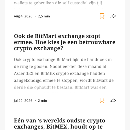
wallets te gebruiken die self custodial zijn (jij
beheert zelf de sleutels/ wachtwoorden), zoals
Aug 4, 2026
2,5 min
Ledger of Trezor bijvoorbeeld. Echter, op 29 juli
begon toch een van de […]
Ook de BitMart exchange stopt
ermee. Hoe kies je een betrouwbare
crypto exchange?
Ook crypto exchange BitMart lijkt de handdoek in
de ring te gooien. Nadat eerder deze maand al
AscendEX en BitMEX crypto exchange hadden
aangekondigd ermee te stoppen, wordt BitMart de
derde die ophoudt te bestaan. BitMart was een
relatief (ogenschijnlijk) populair platform waar
Jul 29, 2026
2 min
crypto handelaren terecht konden om te handelen
in USDT futures en op […]
Eén van ‘s werelds oudste crypto
exchanges, BitMEX, houdt op te