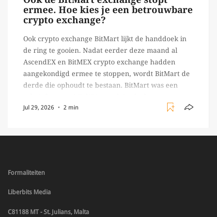
ermee. Hoe kies je een betrouwbare
crypto exchange?
Ook crypto exchange BitMart lijkt de handdoek in
de ring te gooien. Nadat eerder deze maand al
AscendEX en BitMEX crypto exchange hadden
aangekondigd ermee te stoppen, wordt BitMart de
derde die ophoudt te bestaan. BitMart was een
relatief (ogenschijnlijk) populair platform waar
Jul 29, 2026
2 min
crypto handelaren terecht konden om te handelen
in USDT futures en op […]
Formaliteiten
Liberbits Media
C81188 MT - St. Julians, Malta