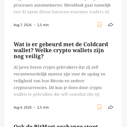
processen automatiseren: MetaMask gaat namelijk
een AI agent dienst lanceren waarmee traders AI
agents kunnen inzetten die on-chain werk
Aug 7, 2026
2,5 min
verrichten, zoals het daadwerkelijk uitvoeren van
trades en transacties. Met de mate van snelheid
waar […]
Wat is er gebeurd met de Coldcard
wallet? Welke crypto wallets zijn
nog veilig?
Al jaren horen crypto gebruikers dat zij zelf
verantwoordelijk moeten zijn voor de opslag en
veiligheid van hun Bitcoin en andere
cryptocurrencies. Dit kun je doen door crypto
wallets te gebruiken die self custodial zijn (jij
beheert zelf de sleutels/ wachtwoorden), zoals
Aug 4, 2026
2,5 min
Ledger of Trezor bijvoorbeeld. Echter, op 29 juli
begon toch een van de […]
Ook de BitMart exchange stopt