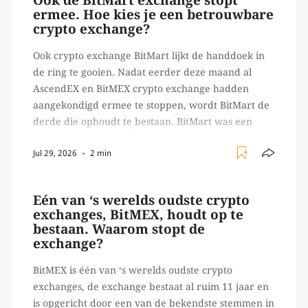
Ook de BitMart exchange stopt
ermee. Hoe kies je een betrouwbare
crypto exchange?
Ook crypto exchange BitMart lijkt de handdoek in
de ring te gooien. Nadat eerder deze maand al
AscendEX en BitMEX crypto exchange hadden
aangekondigd ermee te stoppen, wordt BitMart de
derde die ophoudt te bestaan. BitMart was een
relatief (ogenschijnlijk) populair platform waar
Jul 29, 2026
2 min
crypto handelaren terecht konden om te handelen
in USDT futures en op […]
Eén van ‘s werelds oudste crypto
exchanges, BitMEX, houdt op te
bestaan. Waarom stopt de
exchange?
BitMEX is één van ‘s werelds oudste crypto
exchanges, de exchange bestaat al ruim 11 jaar en
is opgericht door een van de bekendste stemmen in