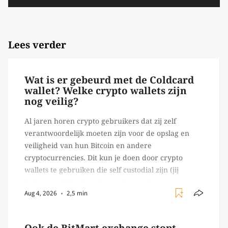
Lees verder
Wat is er gebeurd met de Coldcard
wallet? Welke crypto wallets zijn
nog veilig?
Al jaren horen crypto gebruikers dat zij zelf
verantwoordelijk moeten zijn voor de opslag en
veiligheid van hun Bitcoin en andere
cryptocurrencies. Dit kun je doen door crypto
wallets te gebruiken die self custodial zijn (jij
beheert zelf de sleutels/ wachtwoorden), zoals
Aug 4, 2026
2,5 min
Ledger of Trezor bijvoorbeeld. Echter, op 29 juli
begon toch een van de […]