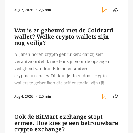
agents kunnen inzetten die on-chain werk
Aug 7, 2026
2,5 min
verrichten, zoals het daadwerkelijk uitvoeren van
trades en transacties. Met de mate van snelheid
waar […]
Wat is er gebeurd met de Coldcard
wallet? Welke crypto wallets zijn
nog veilig?
Al jaren horen crypto gebruikers dat zij zelf
verantwoordelijk moeten zijn voor de opslag en
veiligheid van hun Bitcoin en andere
cryptocurrencies. Dit kun je doen door crypto
wallets te gebruiken die self custodial zijn (jij
beheert zelf de sleutels/ wachtwoorden), zoals
Aug 4, 2026
2,5 min
Ledger of Trezor bijvoorbeeld. Echter, op 29 juli
begon toch een van de […]
Ook de BitMart exchange stopt
ermee. Hoe kies je een betrouwbare
crypto exchange?