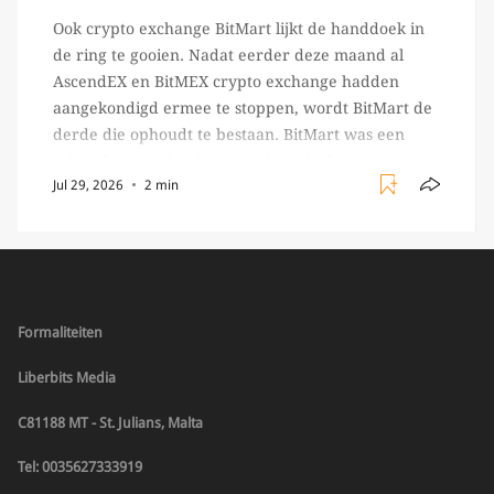
Ook crypto exchange BitMart lijkt de handdoek in
de ring te gooien. Nadat eerder deze maand al
AscendEX en BitMEX crypto exchange hadden
aangekondigd ermee te stoppen, wordt BitMart de
derde die ophoudt te bestaan. BitMart was een
relatief (ogenschijnlijk) populair platform waar
Jul 29, 2026
2 min
crypto handelaren terecht konden om te handelen
in USDT futures en op […]
Formaliteiten
Liberbits Media
C81188 MT - St. Julians, Malta
Tel: 0035627333919