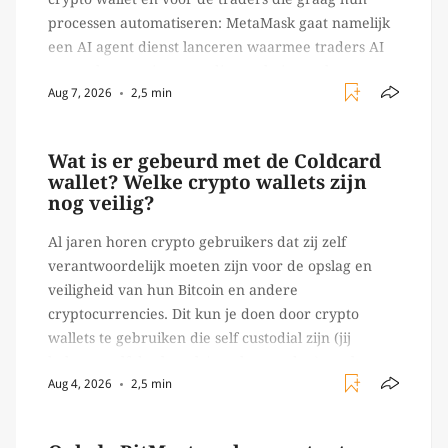
processen automatiseren: MetaMask gaat namelijk
een AI agent dienst lanceren waarmee traders AI
agents kunnen inzetten die on-chain werk
Aug 7, 2026
2,5 min
verrichten, zoals het daadwerkelijk uitvoeren van
trades en transacties. Met de mate van snelheid
waar […]
Wat is er gebeurd met de Coldcard
wallet? Welke crypto wallets zijn
nog veilig?
Al jaren horen crypto gebruikers dat zij zelf
verantwoordelijk moeten zijn voor de opslag en
veiligheid van hun Bitcoin en andere
cryptocurrencies. Dit kun je doen door crypto
wallets te gebruiken die self custodial zijn (jij
beheert zelf de sleutels/ wachtwoorden), zoals
Aug 4, 2026
2,5 min
Ledger of Trezor bijvoorbeeld. Echter, op 29 juli
begon toch een van de […]