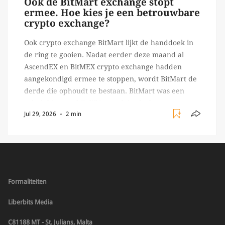
Ook de BitMart exchange stopt
ermee. Hoe kies je een betrouwbare
crypto exchange?
Ook crypto exchange BitMart lijkt de handdoek in
de ring te gooien. Nadat eerder deze maand al
AscendEX en BitMEX crypto exchange hadden
aangekondigd ermee te stoppen, wordt BitMart de
derde die ophoudt te bestaan. BitMart was een
relatief (ogenschijnlijk) populair platform waar
Jul 29, 2026
2 min
crypto handelaren terecht konden om te handelen
in USDT futures en op […]
Formaliteiten
Liberbits Media
C81188 MT - St. Julians, Malta